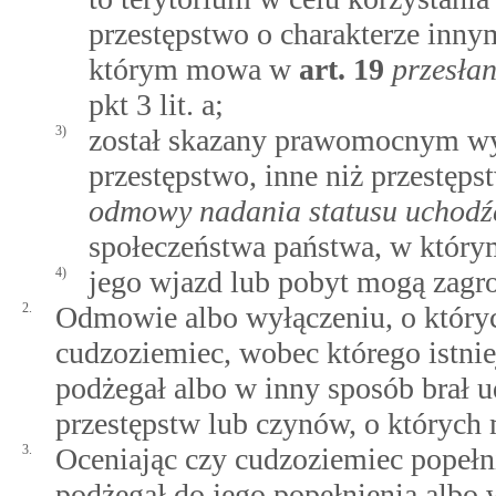
przestępstwo o charakterze innym
którym mowa w
art.
19
przesła
pkt 3 lit. a;
3)
został skazany prawomocnym wy
przestępstwo, inne niż przestę
odmowy nadania statusu uchodź
społeczeństwa państwa, w który
4)
jego wjazd lub pobyt mogą zagr
2.
Odmowie albo wyłączeniu, o któryc
cudzoziemiec, wobec którego istni
podżegał albo w inny sposób brał 
przestępstw lub czynów, o których 
3.
Oceniając czy cudzoziemiec popełn
podżegał do jego popełnienia albo 