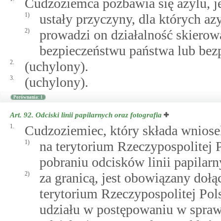
Cudzoziemca pozbawia się azylu, je
1)
ustały przyczyny, dla których azy
2)
prowadzi on działalność skierow
bezpieczeństwu państwa lub bez
2.
(uchylony).
3.
(uchylony).
Porównania: 1
Art. 92.
Odciski linii papilarnych oraz fotografia
1.
Cudzoziemiec, który składa wniosek
1)
na terytorium Rzeczypospolitej P
pobraniu odcisków linii papilarn
2)
za granicą, jest obowiązany dołą
terytorium Rzeczypospolitej Pol
udziału w postępowaniu w sprawi