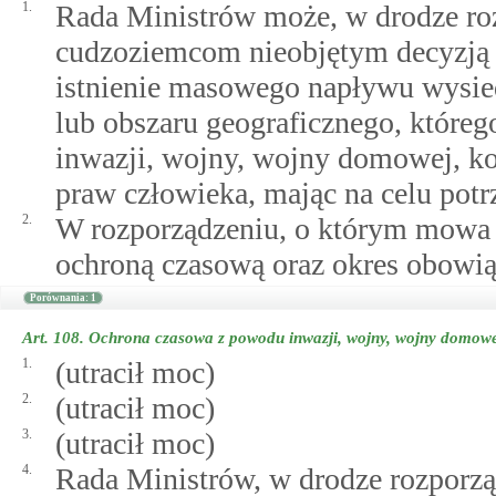
1.
Rada Ministrów może, w drodze roz
cudzoziemcom nieobjętym decyzją R
istnienie masowego napływu wysie
lub obszaru geograficznego, któreg
inwazji, wojny, wojny domowej, ko
praw człowieka, mając na celu pot
2.
W rozporządzeniu, o którym mowa w
ochroną czasową oraz okres obowi
Porównania: 1
Art. 108.
Ochrona czasowa z powodu inwazji, wojny, wojny domow
1.
(utracił moc)
2.
(utracił moc)
3.
(utracił moc)
4.
Rada Ministrów, w drodze rozporzą