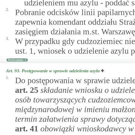
udzieleniem mu azylu - poddać si
2.
Pobranie odcisków linii papilarny
zapewnia komendant oddziału Straż
zasięgiem działania m.st. Warszawę
3.
W przypadku gdy cudzoziemiec ni
ust. 1, wniosek o udzielenie azylu 
Porównania: 1
Art. 93.
Postępowanie w sprawie udzielenia azylu
1.
Do postępowania w sprawie udziele
art.
25
składanie wniosku o udziel
osób towarzyszących cudzoziemco
międzynarodowej w imieniu małżon
termin załatwienia sprawy dotyczą
art.
41
obowiązki wnioskodawcy w 