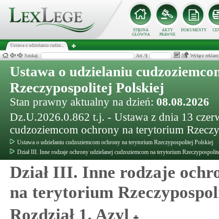
STRONA
AKTY
DOKUMENTY
CE
GŁÓWNA
PRAWNE
Ustawa o udzielaniu cudzo...
Szukaj:
Art./§
Wyłącz reklam
Ustawa o udzielaniu cudzoziemco
Rzeczypospolitej Polskiej
Stan prawny aktualny na dzień:
08.08.2026
Dz.U.2026.0.862 t.j. - Ustawa z dnia 13 czer
cudzoziemcom ochrony na terytorium Rzeczyp
Ustawa o udzielaniu cudzoziemcom ochrony na terytorium Rzeczypospolitej Polskiej
Dział III. Inne rodzaje ochrony udzielanej cudzoziemcom na terytorium Rzeczypospolite
Dział III. Inne rodzaje och
na terytorium Rzeczypospoli
Rozdział 1. Azyl