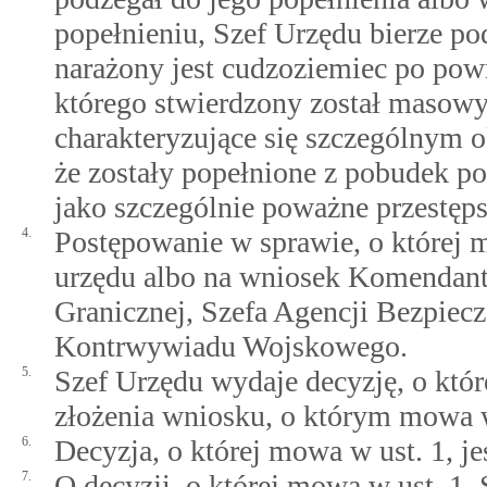
popełnieniu, Szef Urzędu bierze po
narażony jest cudzoziemiec po powr
którego stwierdzony został masow
charakteryzujące się szczególnym o
że zostały popełnione z pobudek p
jako szczególnie poważne przestęps
4.
Postępowanie w sprawie, o której 
urzędu albo na wniosek Komendant
Granicznej, Szefa Agencji Bezpiec
Kontrwywiadu Wojskowego.
5.
Szef Urzędu wydaje decyzję, o któr
złożenia wniosku, o którym mowa w
6.
Decyzja, o której mowa w ust. 1, je
7.
O decyzji, o której mowa w ust. 1,