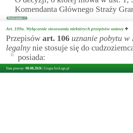
Komendanta Głównego Straży Gran
Porównania: 1
Art. 109a.
Wyłączenie stosowania niektórych przepisów ustawy
Przepisów
art.
106
uznanie pobytu w 
legalny
nie stosuje się do cudzoziemca
1)
posiada:
a) zezwolenie na pobyt stały,
Stan prawny:
08.08.2026
|
Grupa ArsLege.pl
b) zezwolenie na pobyt rezydenta
c) zezwolenie na pobyt czasowy,
d) status uchodźcy,
e) ochronę uzupełniającą,
f) zgodę na pobyt tolerowany,
g) zgodę na pobyt ze względów h
2)