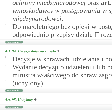
ochrony międzynarodowej
oraz
art
wnioskodawcy w postępowaniu w sp
międzynarodowej
.
2.
Do małoletniego bez opieki w postę
odpowiednio przepisy działu II rozd
Porównania: 1
Art. 94.
Decyzje dotyczące azylu
1.
Decyzje w sprawach udzielania i p
2.
Wydanie decyzji o udzieleniu lub
ministra właściwego do spraw zagr
3.
(uchylony).
Porównania: 1
Art. 95.
Uchylony
Porównania: 1