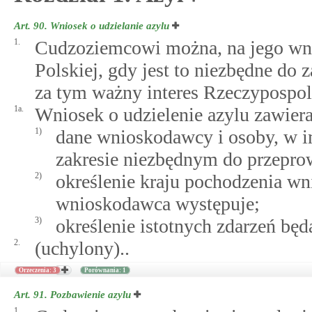
Art. 90.
Wniosek o udzielanie azylu
1.
Cudzoziemcowi można, na jego wnio
Polskiej, gdy jest to niezbędne d
za tym ważny interes Rzeczypospoli
1a.
Wniosek o udzielenie azylu zawiera
1)
dane wnioskodawcy i osoby, w i
zakresie niezbędnym do przeprow
2)
określenie kraju pochodzenia wn
wnioskodawca występuje;
3)
określenie istotnych zdarzeń będ
2.
(uchylony)..
Orzeczenia: 3
Porównania: 1
Art. 91.
Pozbawienie azylu
1.