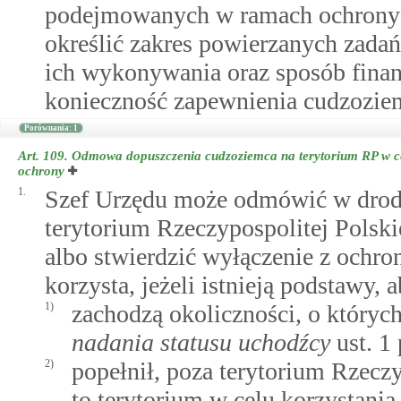
podejmowanych w ramach ochrony 
określić zakres powierzanych zadań
ich wykonywania oraz sposób finan
konieczność zapewnienia cudzozie
Porównania: 1
Art. 109.
Odmowa dopuszczenia cudzoziemca na terytorium RP w celu
ochrony
1.
Szef Urzędu może odmówić w drodz
terytorium Rzeczypospolitej Polski
albo stwierdzić wyłączenie z ochro
korzysta, jeżeli istnieją podstawy, 
1)
zachodzą okoliczności, o któr
nadania statusu uchodźcy
ust. 1 
2)
popełnił, poza terytorium Rzeczy
to terytorium w celu korzystani