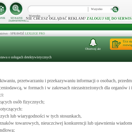
Wszystko
Wszystko
NIE CHCESZ OGLĄDAĆ REKLAM?
ZALOGUJ SIĘ DO SERWIS
NNIK
SZUKANIE
ZAAWANSOWANE
ecznictwo - SPRAWDŹ
LEXLEGE PRO
Ucz si
rozwią
Obserwuj akt
stawa o usługach detektywistycznych
kiwaniu, przetwarzaniu i przekazywaniu informacji o osobach, przedmi
eniodawcą, w formach i w zakresach niezastrzeżonych dla organów i i
i:
ących osób fizycznych;
otyczących:
zych lub wiarygodności w tych stosunkach,
naków towarowych, nieuczciwej konkurencji lub ujawnienia wiadom
andlową;