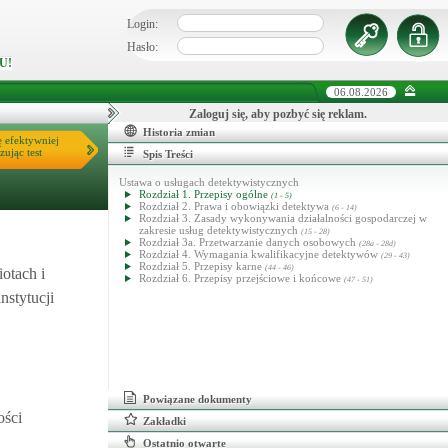
Login:
Hasło:
U!
06.08.2026
Zaloguj się, aby pozbyć się reklam.
Historia zmian
ę efektywniej
zując test
Spis Treści
Ustawa o usługach detektywistycznych
Rozdział 1. Przepisy ogólne
(1 - 5)
Rozdział 2. Prawa i obowiązki detektywa
(6 - 14)
Rozdział 3. Zasady wykonywania działalności gospodarczej w
zakresie usług detektywistycznych
(15 - 28)
Rozdział 3a. Przetwarzanie danych osobowych
(28a - 28d)
Rozdział 4. Wymagania kwalifikacyjne detektywów
(29 - 43)
Rozdział 5. Przepisy karne
(44 - 46)
otach i
Rozdział 6. Przepisy przejściowe i końcowe
(47 - 51)
nstytucji
Powiązane dokumenty
ości
Zakładki
Ostatnio otwarte