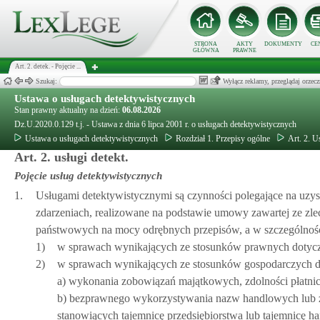
STRONA
AKTY
DOKUMENTY
CE
GŁÓWNA
PRAWNE
Art. 2. detek. - Pojęcie ...
Szukaj:
Wyłącz reklamy, przeglądaj orz
Ustawa o usługach detektywistycznych
Stan prawny aktualny na dzień:
06.08.2026
Dz.U.2020.0.129 t.j. - Ustawa z dnia 6 lipca 2001 r. o usługach detektywistycznych
Ustawa o usługach detektywistycznych
Rozdział 1. Przepisy ogólne
Art. 2. U
Art. 2. usługi detekt.
Pojęcie usług detektywistycznych
1.
Usługami detektywistycznymi są czynności polegające na uzys
zdarzeniach, realizowane na podstawie umowy zawartej ze zlec
państwowych na mocy odrębnych przepisów, a w szczególnośc
1)
w sprawach wynikających ze stosunków prawnych dotycz
2)
w sprawach wynikających ze stosunków gospodarczych d
a) wykonania zobowiązań majątkowych, zdolności płatnic
b) bezprawnego wykorzystywania nazw handlowych lub z
stanowiących tajemnicę przedsiębiorstwa lub tajemnicę h