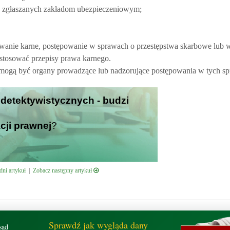
d zgłaszanych zakładom ubezpieczeniowym;
ępowanie karne, postępowanie w sprawach o przestępstwa skarbowe lub
astosować przepisy prawa karnego.
e mogą być organy prowadzące lub nadzorujące postępowania w tych s
g detektywistycznych - budzi
cji prawnej
?
ni artykuł
|
Zobacz następny artykuł
Sprawdź jak wygląda dany
sąd