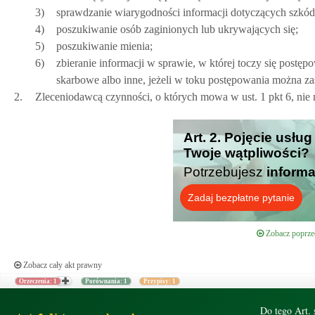
3)
sprawdzanie wiarygodności informacji dotyczących szkó
4)
poszukiwanie osób zaginionych lub ukrywających się;
5)
poszukiwanie mienia;
6)
zbieranie informacji w sprawie, w której toczy się post
skarbowe albo inne, jeżeli w toku postępowania można z
2.
Zleceniodawcą czynności, o których mowa w ust. 1 pkt 6, ni
Art. 2. Pojęcie usłu
Twoje wątpliwości?
Potrzebujesz
informa
Zadaj bezpłatne pytanie
Zobacz poprzed
Zobacz cały akt prawny
Orzeczenia: 1
Porównania: 1
Przypisy: 1
Do tego Art. 