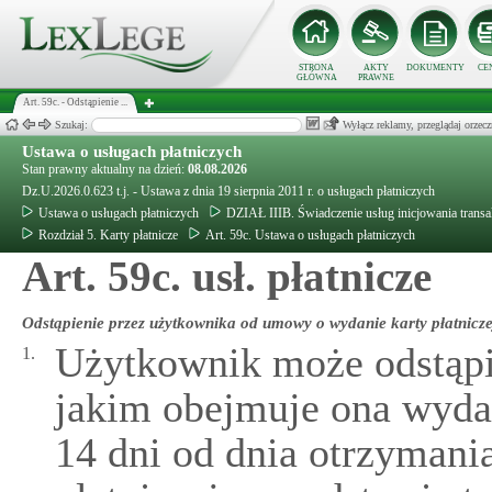
STRONA
AKTY
DOKUMENTY
CE
GŁÓWNA
PRAWNE
Art. 59c. - Odstąpienie ...
Szukaj:
Wyłącz reklamy, przeglądaj orz
Ustawa o usługach płatniczych
Stan prawny aktualny na dzień:
08.08.2026
Dz.U.2026.0.623 t.j. - Ustawa z dnia 19 sierpnia 2011 r. o usługach płatniczych
Ustawa o usługach płatniczych
DZIAŁ IIIB. Świadczenie usług inicjowania transak
Rozdział 5. Karty płatnicze
Art. 59c. Ustawa o usługach płatniczych
Art. 59c. usł. płatnicze
Odstąpienie przez użytkownika od umowy o wydanie karty płatnicze
Użytkownik może odstąpi
1.
jakim obejmuje ona wydan
14 dni od dnia otrzymania