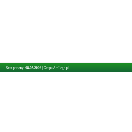
Stan prawny:
08.08.2026
|
Grupa ArsLege.pl