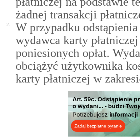
płatniczej na podstawie t
żadnej transakcji płatnicz
W przypadku odstąpienia
2.
wydawca karty płatnicze
poniesionych opłat. Wyda
obciążyć użytkownika k
karty płatniczej w zakre
Art. 59c. Odstąpienie 
o wydani... - budzi Two
Potrzebujesz
informacji
Zadaj bezpłatne pytanie