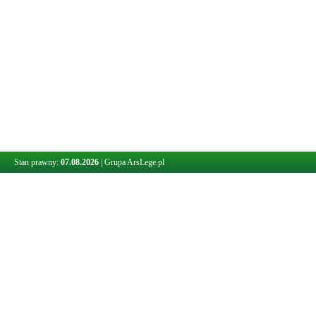
Stan prawny:
07.08.2026
|
Grupa ArsLege.pl