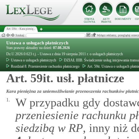
STRONA
AKTY
DOKUMENTY
CE
GŁÓWNA
PRAWNE
Art. 59it. - Kara pienię...
Szukaj:
Wyłącz reklamy, przeglądaj orz
Ustawa o usługach płatniczych
Stan prawny aktualny na dzień:
07.08.2026
Dz.U.2026.0.623 t.j. - Ustawa z dnia 19 sierpnia 2011 r. o usługach płatniczych
Ustawa o usługach płatniczych
DZIAŁ IIIB. Świadczenie usług inicjowania transak
Rozdział 8. Przeniesienie rachunku płatniczego
Art. 59it. Ustawa o usługach płatn
Art. 59it. usł. płatnicze
Kara pieniężna za uniemożliwianie przenoszenia rachunków płatni
W przypadku gdy dostaw
1.
przeniesienie rachunku p
siedzibą w RP
, inny niż