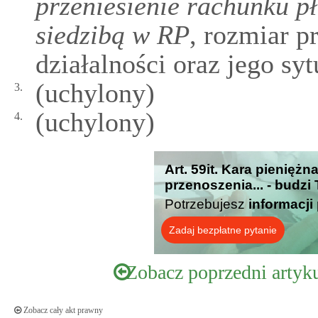
przeniesienie rachunku p
siedzibą w RP
, rozmiar p
działalności oraz jego sy
(uchylony)
3.
(uchylony)
4.
Art. 59it. Kara pieniężn
przenoszenia... - budzi
Potrzebujesz
informacji
Zadaj bezpłatne pytanie
Zobacz poprzedni artyk
Zobacz cały akt prawny