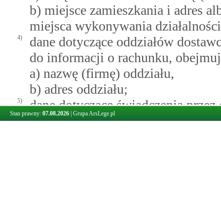
b) miejsce zamieszkania i adres al
miejsca wykonywania działalności
4)
dane dotyczące oddziałów dostawc
do informacji o rachunku, obejmuj
a) nazwę (firmę) oddziału,
b) adres oddziału;
5)
dane dotyczące świadczenia przez
Stan prawny:
07.08.2026
|
Grupa ArsLege.pl
dostępu do informacji o rachunku
członkowskim, obejmujące:
a) wykaz państw członkowskich, 
usługę dostępu do informacji o ra
b) wskazane w pkt 3 lub 4 dane d
którego dostawca świadczący wyłą
rachunku świadczy usługi płatnic