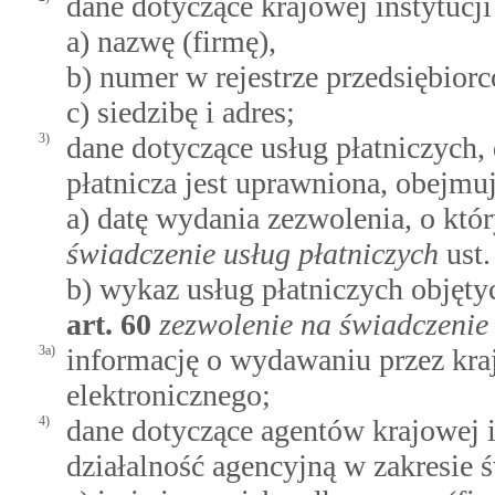
dane dotyczące krajowej instytucji
a) nazwę (firmę),
b) numer w rejestrze przedsiębior
c) siedzibę i adres;
3)
dane dotyczące usług płatniczych,
płatnicza jest uprawniona, obejmu
a) datę wydania zezwolenia, o k
świadczenie usług płatniczych
ust.
b) wykaz usług płatniczych objęt
art.
60
zezwolenie na świadczenie 
3a)
informację o wydawaniu przez kraj
elektronicznego;
4)
dane dotyczące agentów krajowej i
działalność agencyjną w zakresie 