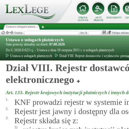
STRONA
AKTY
DOKUMENTY
CE
GŁÓWNA
PRAWNE
Ustawa o usługach płatnic...
Szukaj:
Art./§
Wyłącz reklam
Ustawa o usługach płatniczych
Stan prawny aktualny na dzień:
07.08.2026
Dz.U.2026.0.623 t.j. - Ustawa z dnia 19 sierpnia 2011 r. o usługach płatniczych
Ustawa o usługach płatniczych
Dział VIII. Rejestr dostawców i wydawców pienią
Dział VIII. Rejestr dostaw
elektronicznego
Art. 133.
Rejestr krajowych instytucji płatniczych i innych
1.
KNF prowadzi rejestr w systemie 
2.
Rejestr jest jawny i dostępny dla o
3.
Rejestr składa się z:
1)