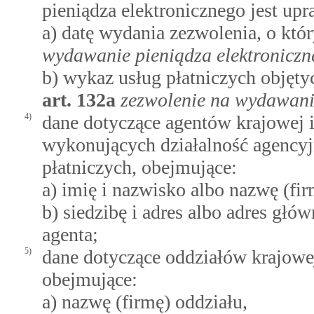
pieniądza elektronicznego jest up
a) datę wydania zezwolenia, o k
wydawanie pieniądza elektroniczn
b) wykaz usług płatniczych objęt
art.
132a
zezwolenie na wydawanie
4)
dane dotyczące agentów krajowej i
wykonujących działalność agencyj
płatniczych, obejmujące:
a) imię i nazwisko albo nazwę (fir
b) siedzibę i adres albo adres gł
agenta;
5)
dane dotyczące oddziałów krajowej
obejmujące:
a) nazwę (firmę) oddziału,