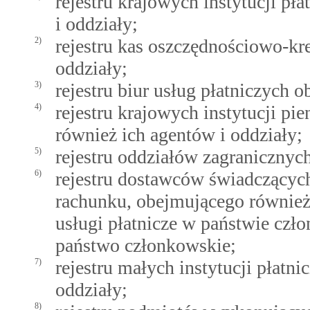
rejestru krajowych instytucji p
i oddziały;
2)
rejestru kas oszczędnościowo-k
oddziały;
3)
rejestru biur usług płatniczych 
4)
rejestru krajowych instytucji pi
również ich agentów i oddziały;
5)
rejestru oddziałów zagranicznych
6)
rejestru dostawców świadczących
rachunku, obejmującego również 
usługi płatnicze w państwie czł
państwo członkowskie;
7)
rejestru małych instytucji płatn
oddziały;
8)