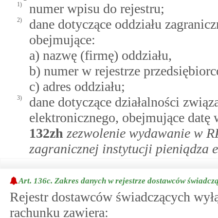
1)
numer wpisu do rejestru;
2)
dane dotyczące oddziału zagraniczn
obejmujące:
a) nazwę (firmę) oddziału,
b) numer w rejestrze przedsiębior
c) adres oddziału;
3)
dane dotyczące działalności zwią
elektronicznego, obejmujące dat
132zh
zezwolenie wydawanie w RP 
zagranicznej instytucji pieniądza 
Art. 136c.
Zakres danych w rejestrze dostawców świadczą
Rejestr dostawców świadczących wyłąc
rachunku zawiera: