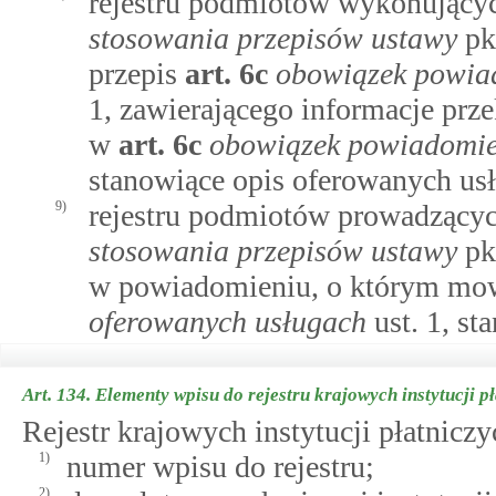
rejestru podmiotów wykonującyc
stosowania przepisów ustawy
pkt
przepis
art.
6c
obowiązek powia
1, zawierającego informacje pr
w
art.
6c
obowiązek powiadomie
stanowiące opis oferowanych us
9)
rejestru podmiotów prowadzącyc
stosowania przepisów ustawy
pk
w powiadomieniu, o którym m
oferowanych usługach
ust. 1, st
Art. 134.
Elementy wpisu do rejestru krajowych instytucji p
Rejestr krajowych instytucji płatnicz
1)
numer wpisu do rejestru;
2)