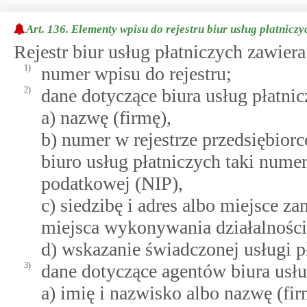
Art. 136.
Elementy wpisu do rejestru biur usług płatniczy
Rejestr biur usług płatniczych zawier
1)
numer wpisu do rejestru;
2)
dane dotyczące biura usług płatni
a) nazwę (firmę),
b) numer w rejestrze przedsiębio
biuro usług płatniczych taki numer
podatkowej (NIP),
c) siedzibę i adres albo miejsce z
miejsca wykonywania działalności
d) wskazanie świadczonej usługi pł
3)
dane dotyczące agentów biura usłu
a) imię i nazwisko albo nazwę (fir