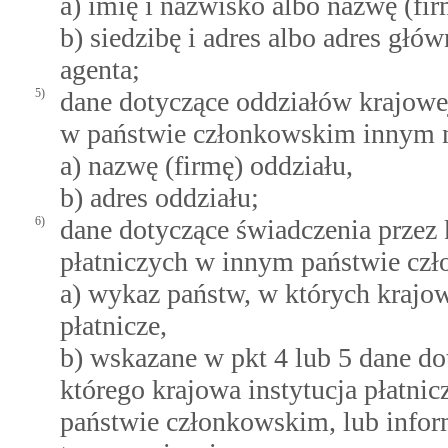
a) imię i nazwisko albo nazwę (fir
b) siedzibę i adres albo adres gł
agenta;
5)
dane dotyczące oddziałów krajowej
w państwie członkowskim innym n
a) nazwę (firmę) oddziału,
b) adres oddziału;
6)
dane dotyczące świadczenia przez k
płatniczych w innym państwie cz
a) wykaz państw, w których krajow
płatnicze,
b) wskazane w pkt 4 lub 5 dane d
którego krajowa instytucja płatni
państwie członkowskim, lub infor