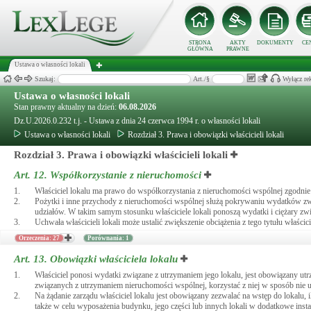
STRONA
AKTY
DOKUMENTY
CE
GŁÓWNA
PRAWNE
Ustawa o własności lokali
Szukaj:
Art./§
Wyłącz re
Ustawa o własności lokali
Stan prawny aktualny na dzień:
06.08.2026
Dz.U.2026.0.232 t.j. - Ustawa z dnia 24 czerwca 1994 r. o własności lokali
Ustawa o własności lokali
Rozdział 3. Prawa i obowiązki właścicieli lokali
Rozdział 3. Prawa i obowiązki właścicieli lokali
Art. 12.
Współkorzystanie z nieruchomości
1.
Właściciel lokalu ma prawo do współkorzystania z nieruchomości wspólnej zgodnie 
2.
Pożytki i inne przychody z nieruchomości wspólnej służą pokrywaniu wydatków związ
udziałów. W takim samym stosunku właściciele lokali ponoszą wydatki i ciężary zw
3.
Uchwała właścicieli lokali może ustalić zwiększenie obciążenia z tego tytułu właścici
Orzeczenia: 27
Porównania: 1
Art. 13.
Obowiązki właściciela lokalu
1.
Właściciel ponosi wydatki związane z utrzymaniem jego lokalu, jest obowiązany u
związanych z utrzymaniem nieruchomości wspólnej, korzystać z niej w sposób nie u
2.
Na żądanie zarządu właściciel lokalu jest obowiązany zezwalać na wstęp do lokalu, 
także w celu wyposażenia budynku, jego części lub innych lokali w dodatkowe instal