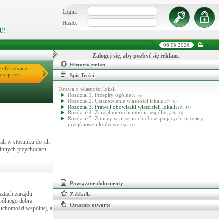
Login:
Hasło:
U!
06.08.2026
Zaloguj się, aby pozbyć się reklam.
Historia zmian
ę efektywniej
zując test
Spis Treści
Ustawa o własności lokali
Rozdział 1. Przepisy ogólne
(1 - 6)
Rozdział 2. Ustanowienie własności lokalu
(7 - 11)
Rozdział 3. Prawa i obowiązki właścicieli lokali
(12 - 17)
Rozdział 4. Zarząd nieruchomością wspólną
(18 - 33)
Rozdział 5. Zmiany w przepisach obowiązujących, przepisy
przejściowe i końcowe
(34 - 41)
ali w stosunku do ich
 innych przychodach.
Powiązane dokumenty
sztach zarządu
Zakładki
spólnego dobra.
Ostatnio otwarte
eruchomości wspólnej, a