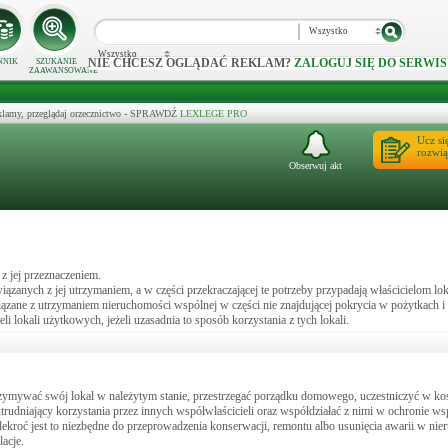
Wszystko
Wszystko
NIE CHCESZ OGLĄDAĆ REKLAM?
ZALOGUJ SIĘ DO SERWIS
NNIK
SZUKANIE
ZAAWANSOWANE
klamy, przeglądaj orzecznictwo - SPRAWDŹ
LEXLEGE PRO
Ucz si
rozwią
Obserwuj akt
z jej przeznaczeniem.
anych z jej utrzymaniem, a w części przekraczającej te potrzeby przypadają właścicielom lok
iązane z utrzymaniem nieruchomości wspólnej w części nie znajdującej pokrycia w pożytkach i
eli lokali użytkowych, jeżeli uzasadnia to sposób korzystania z tych lokali.
trzymywać swój lokal w należytym stanie, przestrzegać porządku domowego, uczestniczyć w ko
trudniający korzystania przez innych współwłaścicieli oraz współdziałać z nimi w ochronie w
ilekroć jest to niezbędne do przeprowadzenia konserwacji, remontu albo usunięcia awarii w ni
acje.