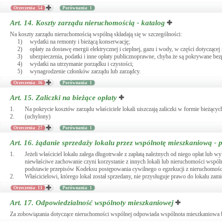
Orzeczenia: 54
Porównania: 1
Art. 14.
Koszty zarządu nieruchomością - katalog
Na koszty zarządu nieruchomością wspólną składają się w szczególności:
1)
wydatki na remonty i bieżącą konserwację;
2)
opłaty za dostawę energii elektrycznej i cieplnej, gazu i wody, w części dotyczące
3)
ubezpieczenia, podatki i inne opłaty publicznoprawne, chyba że są pokrywane bezp
4)
wydatki na utrzymanie porządku i czystości;
5)
wynagrodzenie członków zarządu lub zarządcy.
Orzeczenia: 36
Porównania: 1
Art. 15.
Zaliczki na bieżące opłaty
1.
Na pokrycie kosztów zarządu właściciele lokali uiszczają zaliczki w formie bieżącyc
2.
(uchylony)
Orzeczenia: 27
Porównania: 1
Art. 16.
żądanie sprzedaży lokalu przez wspólnotę mieszkaniową - p
1.
Jeżeli właściciel lokalu zalega długotrwale z zapłatą należnych od niego opłat 
niewłaściwe zachowanie czyni korzystanie z innych lokali lub nieruchomości wspól
podstawie przepisów Kodeksu postępowania cywilnego o egzekucji z nieruchomośc
2.
Właścicielowi, którego lokal został sprzedany, nie przysługuje prawo do lokalu zam
Orzeczenia: 11
Porównania: 1
Art. 17.
Odpowiedzialność wspólnoty mieszkaniowej
Za zobowiązania dotyczące nieruchomości wspólnej odpowiada wspólnota mieszkaniowa bez 