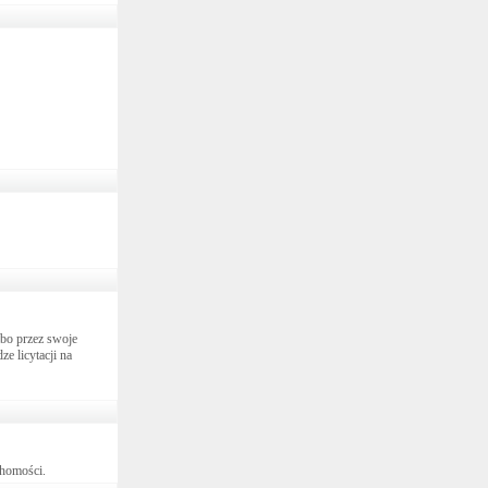
lbo przez swoje
e licytacji na
chomości.