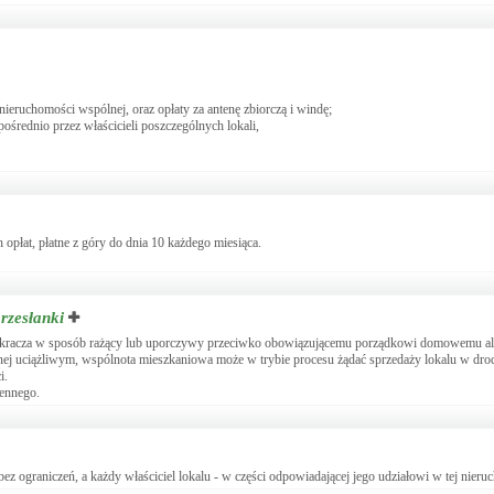
j nieruchomości wspólnej, oraz opłaty za antenę zbiorczą i windę;
ośrednio przez właścicieli poszczególnych lokali,
h opłat, płatne z góry do dnia 10 każdego miesiąca.
rzesłanki
lub wykracza w sposób rażący lub uporczywy przeciwko obowiązującemu porządkowi domowemu a
nej uciążliwym, wspólnota mieszkaniowa może w trybie procesu żądać sprzedaży lokalu w drodz
i.
iennego.
ograniczeń, a każdy właściciel lokalu - w części odpowiadającej jego udziałowi w tej nieru