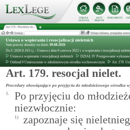
STRONA
AKTY
DOKUMENTY
CE
GŁÓWNA
PRAWNE
Art. 179. - Procedury ob...
Szukaj:
Wyłącz reklamy, przeglądaj orz
Ustawa o wspieraniu i resocjalizacji nieletnich
Stan prawny aktualny na dzień:
09.08.2026
Dz.U.2026.0.163 t.j. - Ustawa z dnia 9 czerwca 2022 r. o wspieraniu i resocjalizacji nielet
Ustawa o wspieraniu i resocjalizacji nieletnich
DZIAŁ IV Postępowanie wykonaw
Oddział 9 Umieszczenie w młodzieżowym ośrodku wychowawczym
Art. 179. Ust
Art. 179. resocjal nielet.
Procedury obowiązujące po przyjęciu do młodzieżowego ośrodka
Po przyjęciu do młodzi
1.
niezwłocznie:
zapoznaje się nieletni
1)