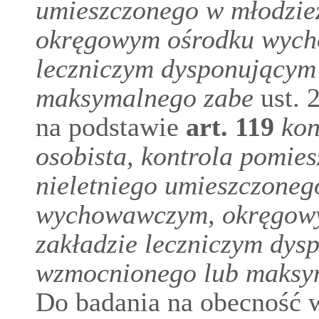
umieszczonego w młodzi
okręgowym ośrodku wych
leczniczym dysponujący
maksymalnego zabe
ust. 
na podstawie
art.
119
kon
osobista, kontrola pomie
nieletniego umieszczone
wychowawczym, okręgow
zakładzie leczniczym dy
wzmocnionego lub maksy
Do badania na obecność w