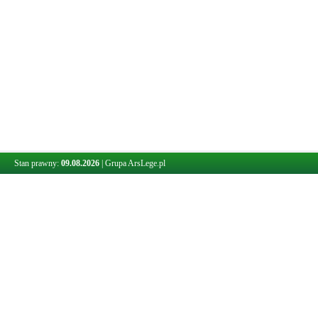
Stan prawny:
09.08.2026
|
Grupa ArsLege.pl