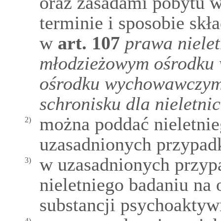
oraz zasadami pobytu w
terminie i sposobie sk
w
art.
107
prawa niele
młodzieżowym ośrodku
ośrodku wychowawczym,
schronisku dla nieletni
można poddać nieletnieg
2)
uzasadnionych przypadk
w uzasadnionych przy
3)
nieletniego badaniu na
substancji psychoaktyw
4)