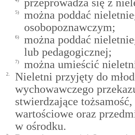
przeprowadza się z nie
można poddać nieletni
5)
osobopoznawczym;
można poddać nieletnie
6)
lub pedagogicznej;
można umieścić nieletni
7)
Nieletni przyjęty do mło
2.
wychowawczego przekazu
stwierdzające tożsamość,
wartościowe oraz przedmi
w ośrodku.