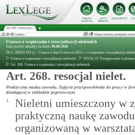
STRONA
AKTY
DOKUMENTY
CE
GŁÓWNA
PRAWNE
Art. 268. - Praktyczna ...
Szukaj:
Wyłącz reklamy, przeglądaj orz
Ustawa o wspieraniu i resocjalizacji nieletnich
Stan prawny aktualny na dzień:
09.08.2026
Dz.U.2026.0.163 t.j. - Ustawa z dnia 9 czerwca 2022 r. o wspieraniu i resocjalizacji nielet
Ustawa o wspieraniu i resocjalizacji nieletnich
DZIAŁ IV Postępowanie wykonaw
Art. 268. Ustawa o wspieraniu i resocjalizacji nieletnich
Art. 268. resocjal nielet.
Praktyczna nauka zawodu. Zajęcia przysposobienia do pracy w fo
działającej w zakładzie poprawczym
Nieletni umieszczony w 
1.
praktyczną naukę zawodu
organizowaną w warsztat