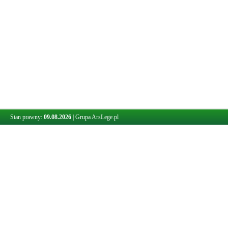
Stan prawny:
09.08.2026
|
Grupa ArsLege.pl