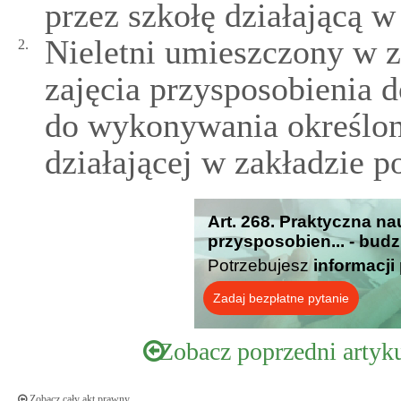
przez szkołę działającą 
Nieletni umieszczony w 
2.
zajęcia przysposobienia 
do wykonywania określon
działającej w zakładzie 
Art. 268. Praktyczna n
przysposobien... - budz
Potrzebujesz
informacji
Zadaj bezpłatne pytanie
Zobacz poprzedni artyk
Zobacz cały akt prawny