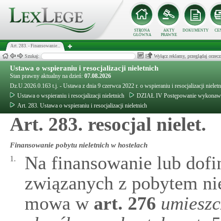
STRONA
AKTY
DOKUMENTY
CE
GŁÓWNA
PRAWNE
Art. 283. - Finansowanie...
Szukaj:
Wyłącz reklamy, przeglądaj orz
Ustawa o wspieraniu i resocjalizacji nieletnich
Stan prawny aktualny na dzień:
07.08.2026
Dz.U.2026.0.163 t.j. - Ustawa z dnia 9 czerwca 2022 r. o wspieraniu i resocjalizacji nielet
Ustawa o wspieraniu i resocjalizacji nieletnich
DZIAŁ IV Postępowanie wykonaw
Art. 283. Ustawa o wspieraniu i resocjalizacji nieletnich
Art. 283. resocjal nielet.
Finansowanie pobytu nieletnich w hostelach
Na finansowanie lub dof
1.
związanych z pobytem nie
mowa w
art.
276
umieszc