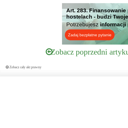
Art. 283. Finansowanie 
hostelach - budzi Twoj
Potrzebujesz
informacji
Zadaj bezpłatne pytanie
Zobacz poprzedni artyk
Zobacz cały akt prawny