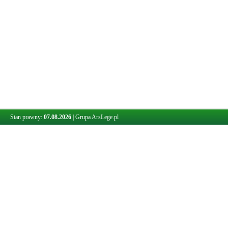
Stan prawny:
07.08.2026
|
Grupa ArsLege.pl