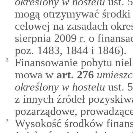
określony w hostelu
ust. 
mogą otrzymywać środki 
celowej na zasadach okre
sierpnia 2009 r. o finans
poz. 1483, 1844 i 1846).
Finansowanie pobytu niel
2.
mowa w
art.
276
umieszc
określony w hostelu
ust. 
z innych źródeł pozyskiw
pozarządowe, prowadzące
Wysokość środków finans
3.