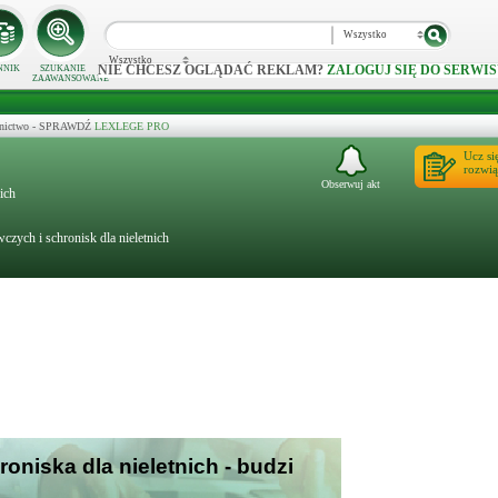
Wszystko
Wszystko
NIE CHCESZ OGLĄDAĆ REKLAM?
ZALOGUJ SIĘ DO SERWIS
NNIK
SZUKANIE
ZAAWANSOWANE
ecznictwo - SPRAWDŹ
LEXLEGE PRO
Ucz si
rozwią
Obserwuj akt
nich
ch i schronisk dla nieletnich
roniska dla nieletnich - budzi