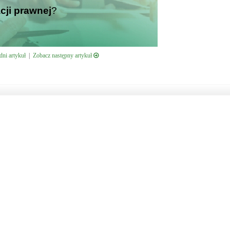
cji prawnej
?
ni artykuł
|
Zobacz następny artykuł