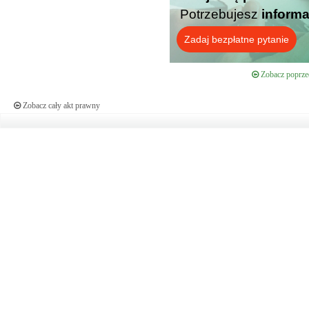
Potrzebujesz
informa
Zadaj bezpłatne pytanie
Zobacz poprzed
Zobacz cały akt prawny