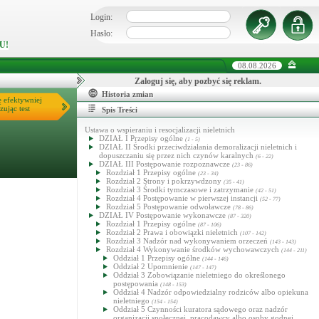
Login:
Hasło:
U!
08.08.2026
Zaloguj się, aby pozbyć się reklam.
Historia zmian
ę efektywniej
zując test
Spis Treści
Ustawa o wspieraniu i resocjalizacji nieletnich
DZIAŁ I Przepisy ogólne
(1 - 5)
DZIAŁ II Środki przeciwdziałania demoralizacji nieletnich i
dopuszczaniu się przez nich czynów karalnych
(6 - 22)
DZIAŁ III Postępowanie rozpoznawcze
(23 - 86)
Rozdział 1 Przepisy ogólne
(23 - 34)
Rozdział 2 Strony i pokrzywdzony
(35 - 41)
Rozdział 3 Środki tymczasowe i zatrzymanie
(42 - 51)
Rozdział 4 Postępowanie w pierwszej instancji
(52 - 77)
Rozdział 5 Postępowanie odwoławcze
(78 - 86)
DZIAŁ IV Postępowanie wykonawcze
(87 - 320)
Rozdział 1 Przepisy ogólne
(87 - 106)
Rozdział 2 Prawa i obowiązki nieletnich
(107 - 142)
Rozdział 3 Nadzór nad wykonywaniem orzeczeń
(143 - 143)
Rozdział 4 Wykonywanie środków wychowawczych
(144 - 211)
Oddział 1 Przepisy ogólne
(144 - 146)
Oddział 2 Upomnienie
(147 - 147)
Oddział 3 Zobowiązanie nieletniego do określonego
postępowania
(148 - 153)
Oddział 4 Nadzór odpowiedzialny rodziców albo opiekuna
nieletniego
(154 - 154)
Oddział 5 Czynności kuratora sądowego oraz nadzór
organizacji społecznej, pracodawcy albo osoby godnej