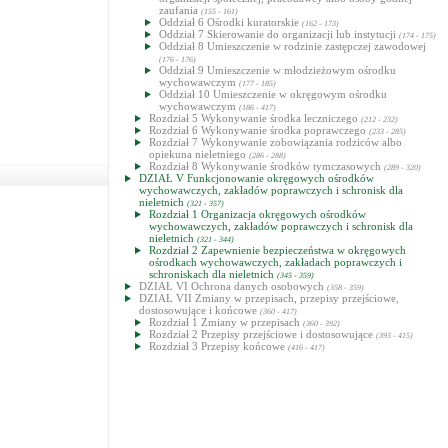
zaufania
(155 - 161)
Oddział 6 Ośrodki kuratorskie
(162 - 173)
Oddział 7 Skierowanie do organizacji lub instytucji
(174 - 175)
Oddział 8 Umieszczenie w rodzinie zastępczej zawodowej
(176 - 176)
Oddział 9 Umieszczenie w młodzieżowym ośrodku
wychowawczym
(177 - 185)
Oddział 10 Umieszczenie w okręgowym ośrodku
wychowawczym
(186 - 417)
Rozdział 5 Wykonywanie środka leczniczego
(212 - 232)
Rozdział 6 Wykonywanie środka poprawczego
(233 - 285)
Rozdział 7 Wykonywanie zobowiązania rodziców albo
opiekuna nieletniego
(286 - 288)
Rozdział 8 Wykonywanie środków tymczasowych
(289 - 320)
DZIAŁ V Funkcjonowanie okręgowych ośrodków
wychowawczych, zakładów poprawczych i schronisk dla
nieletnich
(321 - 357)
Rozdział 1 Organizacja okręgowych ośrodków
wychowawczych, zakładów poprawczych i schronisk dla
nieletnich
(321 - 344)
Rozdział 2 Zapewnienie bezpieczeństwa w okręgowych
ośrodkach wychowawczych, zakładach poprawczych i
schroniskach dla nieletnich
(345 - 359)
DZIAŁ VI Ochrona danych osobowych
(358 - 359)
DZIAŁ VII Zmiany w przepisach, przepisy przejściowe,
dostosowujące i końcowe
(360 - 417)
Rozdział 1 Zmiany w przepisach
(360 - 392)
Rozdział 2 Przepisy przejściowe i dostosowujące
(393 - 415)
Rozdział 3 Przepisy końcowe
(416 - 417)