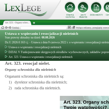
STRONA
AKTY
DOKUMENTY
CE
GŁÓWNA
PRAWNE
Art. 323. - Organy schro...
Szukaj:
Wyłącz reklamy, przeglądaj orz
Ustawa o wspieraniu i resocjalizacji nieletnich
Stan prawny aktualny na dzień:
08.08.2026
Dz.U.2026.0.163 t.j. - Ustawa z dnia 9 czerwca 2022 r. o wspieraniu i resocjalizacji nielet
Ustawa o wspieraniu i resocjalizacji nieletnich
DZIAŁ V Funkcjonowanie okręgowych ośrodków wychowawczych, zakładów poprawczy
Art. 323. Ustawa o wspieraniu i resocjalizacji nieletnich
Art. 323. resocjal nielet.
Organy schroniska dla nieletnich
Organami schroniska dla nieletnich są:
1)
dyrektor schroniska dla nieletnich;
2)
rada schroniska dla nieletnich.
Art. 323. Organy sch
Twoje wątpliwości?