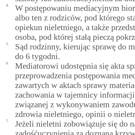
4.
W postępowaniu mediacyjnym biorą 
albo ten z rodziców, pod którego sta
opiekun nieletniego, a także prze
osoba, pod której stałą pieczą pok
5.
Sąd rodzinny, kierując sprawę do me
do 6 tygodni.
6.
Mediatorowi udostępnia się akta s
przeprowadzenia postępowania medi
zawartych w aktach sprawy materiał
zachowania w tajemnicy informacji
związanej z wykonywaniem zawodu 
zdrowia nieletniego, opinii o nielet
7.
Jeżeli nieletni zobowiązuje się do
zadośćuczynienia za doznaną krzy