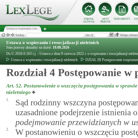
STRONA
AKTY
DOKUMENTY
CE
GŁÓWNA
PRAWNE
Ustawa o wspieraniu i res...
Szukaj:
Art./§
Wyłącz reklam
Ustawa o wspieraniu i resocjalizacji nieletnich
Stan prawny aktualny na dzień:
10.08.2026
Dz.U.2026.0.163 t.j. - Ustawa z dnia 9 czerwca 2022 r. o wspieraniu i resocjalizacji nielet
Ustawa o wspieraniu i resocjalizacji nieletnich
DZIAŁ III Postępowanie rozpozna
Rozdział 4 Postępowanie w p
Art. 52.
Postanowienie o wszczęciu postępowania w sprawie
nieletniego
1.
Sąd rodzinny wszczyna postępowanie
uzasadnione podejrzenie istnienia
podejmowanie przewidzianych w us
2.
W postanowieniu o wszczęciu postęp