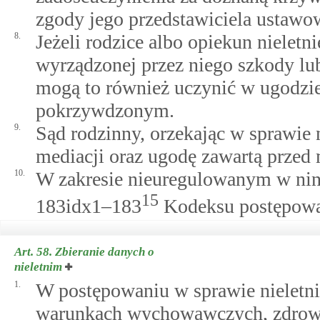
zgody jego przedstawiciela ustawo
8.
Jeżeli rodzice albo opiekun nieletn
wyrządzonej przez niego szkody lu
mogą to również uczynić w ugodzie 
pokrzywdzonym.
9.
Sąd rodzinny, orzekając w sprawie 
mediacji oraz ugodę zawartą przed
10.
W zakresie nieuregulowanym w ninie
15
183idx1–183
Kodeksu postępowan
Art. 58.
Zbieranie danych o
nieletnim
1.
W postępowaniu w sprawie nieletnie
warunkach wychowawczych, zdrowo