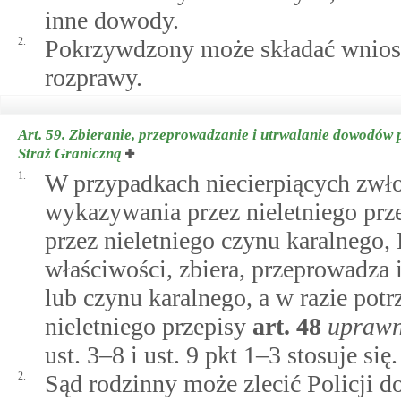
inne dowody.
2.
Pokrzywdzony może składać wnios
rozprawy.
Art. 59.
Zbieranie, przeprowadzanie i utrwalanie dowodów p
Straż Graniczną
1.
W przypadkach niecierpiących zwłok
wykazywania przez nieletniego prz
przez nieletniego czynu karalnego, 
właściwości, zbiera, przeprowadza
lub czynu karalnego, a w razie pot
nieletniego przepisy
art.
48
uprawni
ust. 3–8 i ust. 9 pkt 1–3 stosuje się.
2.
Sąd rodzinny może zlecić Policji d