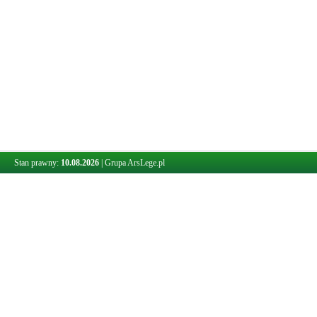
Stan prawny:
10.08.2026
|
Grupa ArsLege.pl