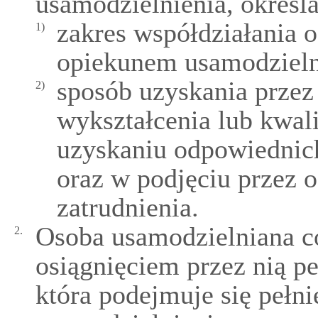
usamodzielnienia, określ
zakres współdziałania 
1)
opiekunem usamodzieln
sposób uzyskania przez
2)
wykształcenia lub kwa
uzyskaniu odpowiedni
oraz w podjęciu przez 
zatrudnienia.
Osoba usamodzielniana co
2.
osiągnięciem przez nią p
która podejmuje się pełni