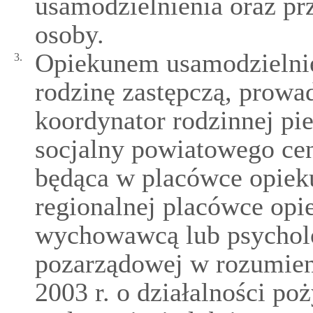
usamodzielnienia oraz pr
osoby.
Opiekunem usamodzielnie
3.
rodzinę zastępczą, prowa
koordynator rodzinnej pi
socjalny powiatowego ce
będąca w placówce opie
regionalnej placówce opi
wychowawcą lub psycholo
pozarządowej w rozumieni
2003 r. o działalności po