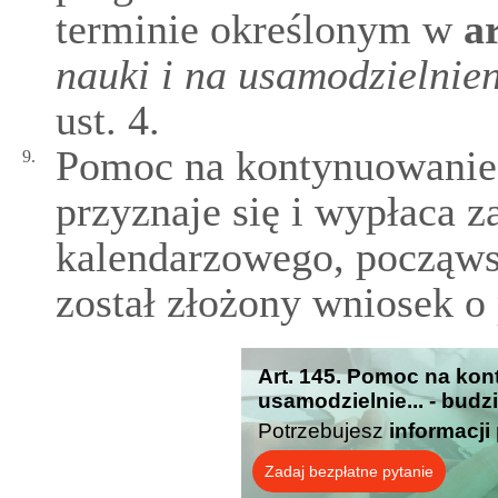
terminie określonym w
ar
nauki i na usamodzielnie
ust. 4.
Pomoc na kontynuowanie 
9.
przyznaje się i wypłaca z
kalendarzowego, począws
został złożony wniosek o
Art. 145. Pomoc na kon
usamodzielnie... - budz
Potrzebujesz
informacji
Zadaj bezpłatne pytanie