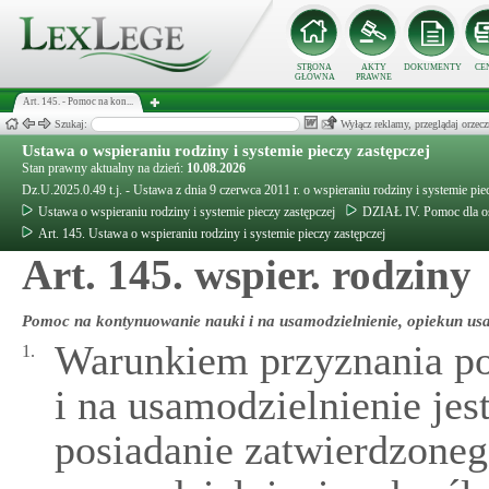
STRONA
AKTY
DOKUMENTY
CE
GŁÓWNA
PRAWNE
Art. 145. - Pomoc na kon...
Szukaj:
Wyłącz reklamy, przeglądaj orz
Ustawa o wspieraniu rodziny i systemie pieczy zastępczej
Stan prawny aktualny na dzień:
10.08.2026
Dz.U.2025.0.49 t.j. - Ustawa z dnia 9 czerwca 2011 r. o wspieraniu rodziny i systemie pie
Ustawa o wspieraniu rodziny i systemie pieczy zastępczej
DZIAŁ IV. Pomoc dla o
Art. 145. Ustawa o wspieraniu rodziny i systemie pieczy zastępczej
Art. 145. wspier. rodziny
Pomoc na kontynuowanie nauki i na usamodzielnienie, opiekun us
Warunkiem przyznania p
1.
i na usamodzielnienie jes
posiadanie zatwierdzone