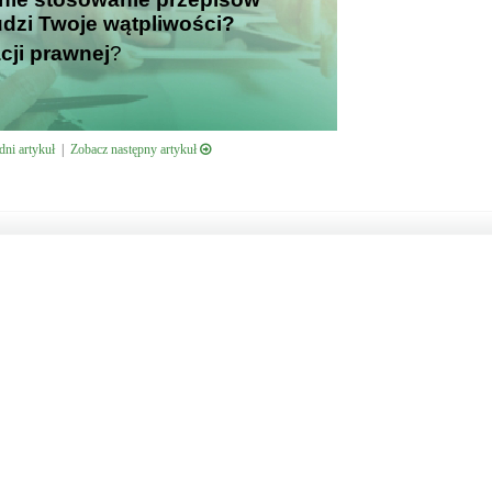
udzi Twoje wątpliwości?
cji prawnej
?
ni artykuł
|
Zobacz następny artykuł