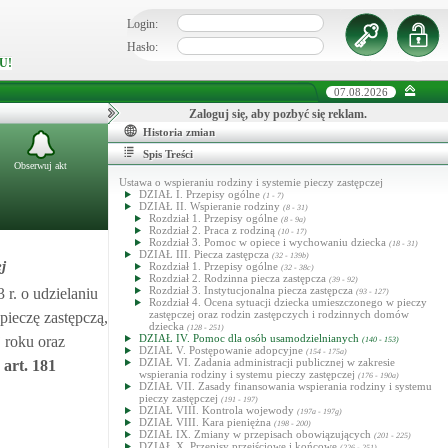
Login:
Hasło:
U!
07.08.2026
Zaloguj się, aby pozbyć się reklam.
Historia zmian
Spis Treści
Obserwuj akt
Ustawa o wspieraniu rodziny i systemie pieczy zastępczej
DZIAŁ I. Przepisy ogólne
(1 - 7)
DZIAŁ II. Wspieranie rodziny
(8 - 31)
Rozdział 1. Przepisy ogólne
(8 - 9a)
Rozdział 2. Praca z rodziną
(10 - 17)
Rozdział 3. Pomoc w opiece i wychowaniu dziecka
(18 - 31)
DZIAŁ III. Piecza zastępcza
(32 - 139b)
j
Rozdział 1. Przepisy ogólne
(32 - 38c)
Rozdział 2. Rodzinna piecza zastępcza
(39 - 92)
Rozdział 3. Instytucjonalna piecza zastępcza
 r. o udzielaniu
(93 - 127)
Rozdział 4. Ocena sytuacji dziecka umieszczonego w pieczy
zastępczej oraz rodzin zastępczych i rodzinnych domów
pieczę zastępczą,
dziecka
(128 - 251)
DZIAŁ IV. Pomoc dla osób usamodzielnianych
j roku oraz
(140 - 153)
DZIAŁ V. Postępowanie adopcyjne
(154 - 175a)
DZIAŁ VI. Zadania administracji publicznej w zakresie
art.
181
wspierania rodziny i systemu pieczy zastępczej
(176 - 190a)
DZIAŁ VII. Zasady finansowania wspierania rodziny i systemu
pieczy zastępczej
(191 - 197)
DZIAŁ VIII. Kontrola wojewody
(197a - 197g)
DZIAŁ VIII. Kara pieniężna
(198 - 200)
DZIAŁ IX. Zmiany w przepisach obowiązujących
(201 - 225)
DZIAŁ X. Przepisy przejściowe i końcowe
(226 - 251)