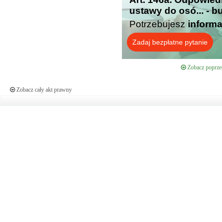
ustawy do osó... - b
Potrzebujesz
informa
Zadaj bezpłatne pytanie
Zobacz poprzed
Zobacz cały akt prawny