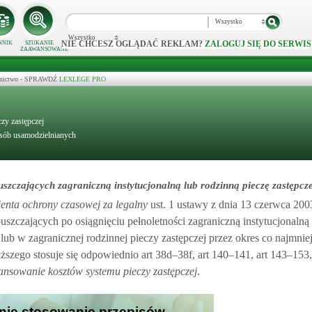
Wszystko
Wszystko
NIE CHCESZ OGLĄDAĆ REKLAM?
ZALOGUJ SIĘ DO SERWIS
NNIK
SZUKANIE
ZAAWANSOWANE
ecznictwo - SPRAWDŹ
LEXLEGE PRO
czy zastępczej
sób usamodzielnianych
zczających zagraniczną instytucjonalną lub rodzinną pieczę zastępcze
enta ochrony czasowej za legalny
ust. 1 ustawy z dnia 13 czerwca 2003
szczających po osiągnięciu pełnoletności zagraniczną instytucjonalną 
 lub w zagranicznej rodzinnej pieczy zastępczej przez okres co najmnie
ższego stosuje się odpowiednio art 38d–38f, art 140–141, art 143–153,
nansowanie kosztów systemu pieczy zastępczej
.
dnie stosowanie przepisów