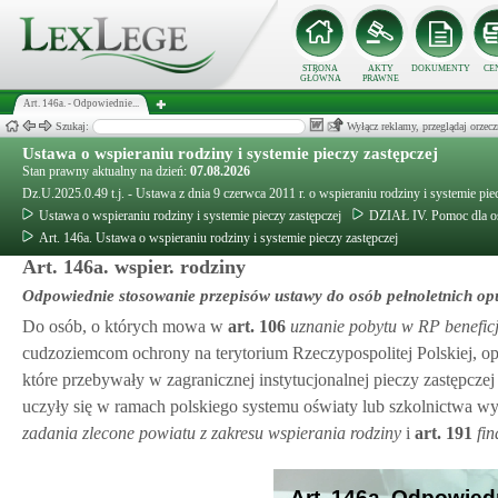
STRONA
AKTY
DOKUMENTY
CE
GŁÓWNA
PRAWNE
Art. 146a. - Odpowiednie...
Szukaj:
Wyłącz reklamy, przeglądaj orz
Ustawa o wspieraniu rodziny i systemie pieczy zastępczej
Stan prawny aktualny na dzień:
07.08.2026
Dz.U.2025.0.49 t.j. - Ustawa z dnia 9 czerwca 2011 r. o wspieraniu rodziny i systemie pie
Ustawa o wspieraniu rodziny i systemie pieczy zastępczej
DZIAŁ IV. Pomoc dla o
Art. 146a. Ustawa o wspieraniu rodziny i systemie pieczy zastępczej
Art. 146a. wspier. rodziny
Odpowiednie stosowanie przepisów ustawy do osób pełnoletnich opus
Do osób, o których mowa w
art.
106
uznanie pobytu w RP beneficj
cudzoziemcom ochrony na terytorium Rzeczypospolitej Polskiej, opu
które przebywały w zagranicznej instytucjonalnej pieczy zastępczej
uczyły się w ramach polskiego systemu oświaty lub szkolnictwa wy
zadania zlecone powiatu z zakresu wspierania rodziny
i
art.
191
fi
Art. 146a. Odpowie