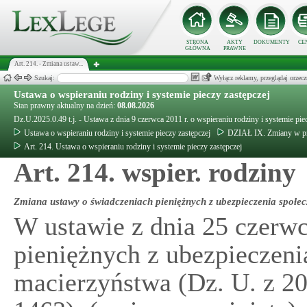
STRONA
AKTY
DOKUMENTY
CE
GŁÓWNA
PRAWNE
Art. 214. - Zmiana ustaw...
Szukaj:
Wyłącz reklamy, przeglądaj orz
Ustawa o wspieraniu rodziny i systemie pieczy zastępczej
Stan prawny aktualny na dzień:
08.08.2026
Dz.U.2025.0.49 t.j. - Ustawa z dnia 9 czerwca 2011 r. o wspieraniu rodziny i systemie pie
Ustawa o wspieraniu rodziny i systemie pieczy zastępczej
DZIAŁ IX. Zmiany w pr
Art. 214. Ustawa o wspieraniu rodziny i systemie pieczy zastępczej
Art. 214. wspier. rodziny
Zmiana ustawy o świadczeniach pieniężnych z ubezpieczenia społec
W ustawie z dnia 25 czerwc
pieniężnych z ubezpieczeni
macierzyństwa (Dz. U. z 201