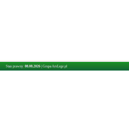
Stan prawny:
08.08.2026
|
Grupa ArsLege.pl