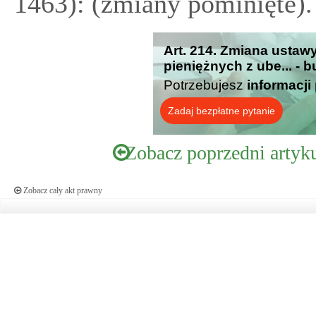
1463): (zmiany pominięte).
Art. 214. Zmiana ustaw
pieniężnych z ube... - 
Potrzebujesz
informacji
Zadaj bezpłatne pytanie
Zobacz poprzedni artyk
Zobacz cały akt prawny