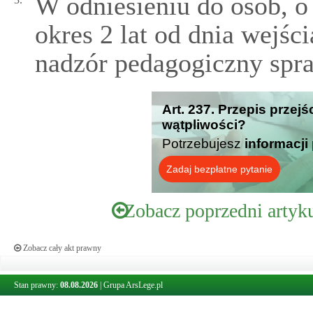
W odniesieniu do osób, o
okres 2 lat od dnia wejści
nadzór pedagogiczny spr
Art. 237. Przepis przej
wątpliwości?
Potrzebujesz
informacji
Zadaj bezpłatne pytanie
Zobacz poprzedni artyk
Zobacz cały akt prawny
Stan prawny:
08.08.2026
|
Grupa ArsLege.pl