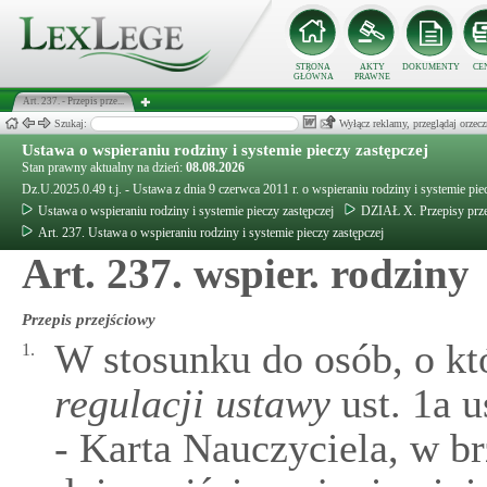
STRONA
AKTY
DOKUMENTY
CE
GŁÓWNA
PRAWNE
Art. 237. - Przepis prze...
Szukaj:
Wyłącz reklamy, przeglądaj orz
Ustawa o wspieraniu rodziny i systemie pieczy zastępczej
Stan prawny aktualny na dzień:
08.08.2026
Dz.U.2025.0.49 t.j. - Ustawa z dnia 9 czerwca 2011 r. o wspieraniu rodziny i systemie pie
Ustawa o wspieraniu rodziny i systemie pieczy zastępczej
DZIAŁ X. Przepisy prz
Art. 237. Ustawa o wspieraniu rodziny i systemie pieczy zastępczej
Art. 237. wspier. rodziny
Przepis przejściowy
W stosunku do osób, o k
1.
regulacji ustawy
ust. 1a u
- Karta Nauczyciela, w 