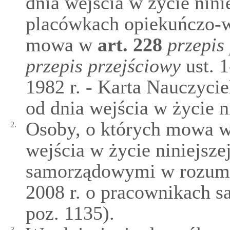
dnia wejścia w życie nini
placówkach opiekuńczo-
mowa w
art.
228
przepis
przepis przejściowy
ust. 1
1982 r. - Karta Nauczyciel
od dnia wejścia w życie n
Osoby, o których mowa w u
2.
wejścia w życie niniejsze
samorządowymi w rozumie
2008 r. o pracownikach s
poz. 1135).
3.