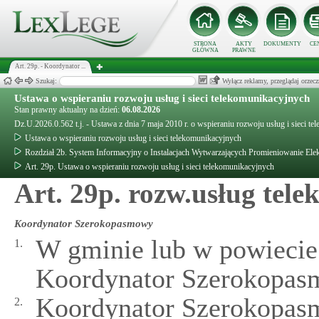
STRONA
AKTY
DOKUMENTY
CE
GŁÓWNA
PRAWNE
Art. 29p. - Koordynator ...
Szukaj:
Wyłącz reklamy, przeglądaj orz
Ustawa o wspieraniu rozwoju usług i sieci telekomunikacyjnych
Stan prawny aktualny na dzień:
06.08.2026
Dz.U.2026.0.562 t.j. - Ustawa z dnia 7 maja 2010 r. o wspieraniu rozwoju usług i sieci t
Ustawa o wspieraniu rozwoju usług i sieci telekomunikacyjnych
Rozdział 2b. System Informacyjny o Instalacjach Wytwarzających Promieniowanie Ele
Art. 29p. Ustawa o wspieraniu rozwoju usług i sieci telekomunikacyjnych
Art. 29p. rozw.usług tel
Koordynator Szerokopasmowy
W gminie lub w powiecie
1.
Koordynator Szerokopas
Koordynator Szerokopasm
2.