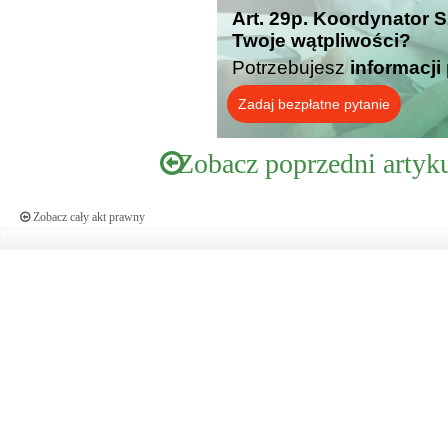
Art. 29p. Koordynator
Twoje wątpliwości?
Potrzebujesz
informacji
Zadaj bezpłatne pytanie
Zobacz poprzedni artyk
Zobacz cały akt prawny