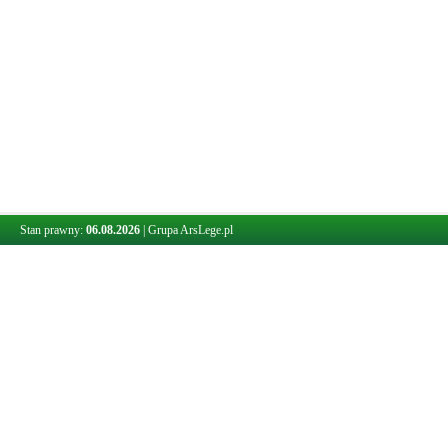
Stan prawny:
06.08.2026
|
Grupa ArsLege.pl