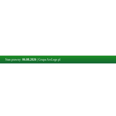
Stan prawny:
06.08.2026
|
Grupa ArsLege.pl