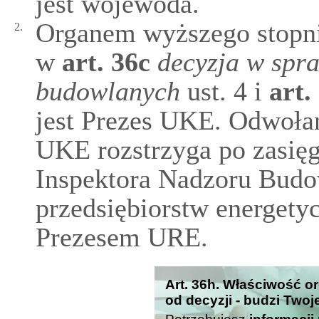
jest wojewoda.
Organem wyższego stopni
2.
w
art.
36c
decyzja w spra
budowlanych
ust. 4 i
art.
jest Prezes UKE. Odwoła
UKE rozstrzyga po zasię
Inspektora Nadzoru Budo
przedsiębiorstw energety
Prezesem URE.
Art. 36h. Właściwość 
od decyzji - budzi Twoj