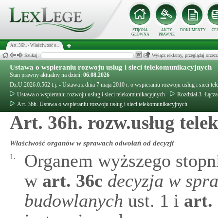
STRONA
AKTY
DOKUMENTY
CE
GŁÓWNA
PRAWNE
Art. 36h. - Właściwość o...
Szukaj:
Wyłącz reklamy, przeglądaj orz
Ustawa o wspieraniu rozwoju usług i sieci telekomunikacyjnych
Stan prawny aktualny na dzień:
06.08.2026
Dz.U.2026.0.562 t.j. - Ustawa z dnia 7 maja 2010 r. o wspieraniu rozwoju usług i sieci t
Ustawa o wspieraniu rozwoju usług i sieci telekomunikacyjnych
Rozdział 3. Łącz
Art. 36h. Ustawa o wspieraniu rozwoju usług i sieci telekomunikacyjnych
Art. 36h. rozw.usług tel
Właściwość organów w sprawach odwołań od decyzji
Organem wyższego stopni
1.
w
art.
36c
decyzja w spra
budowlanych
ust. 1 i
art.