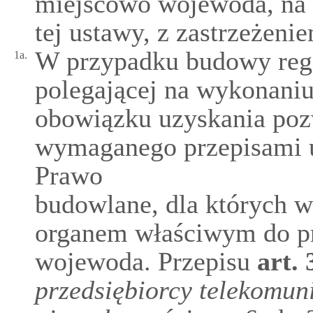
miejscowo wojewoda, na z
tej ustawy, z zastrzeżeni
W przypadku budowy regi
1a.
polegającej na wykonaniu
obowiązku uzyskania poz
wymaganego przepisami us
Prawo
budowlane, dla których w
organem właściwym do prz
wojewoda. Przepisu
art.
przedsiębiorcy telekomun