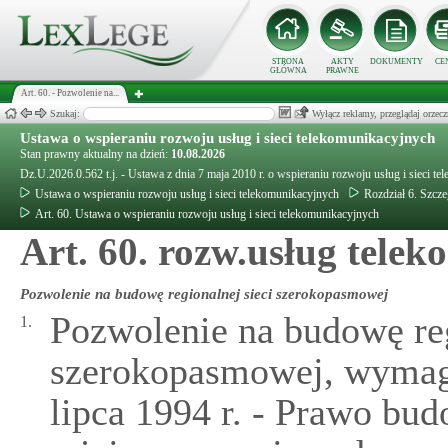
STRONA
AKTY
DOKUMENTY
CE
GŁÓWNA
PRAWNE
Art. 60. - Pozwolenie na...
Szukaj:
Wyłącz reklamy, przeglądaj orz
Ustawa o wspieraniu rozwoju usług i sieci telekomunikacyjnych
Stan prawny aktualny na dzień:
10.08.2026
Dz.U.2026.0.562 t.j. - Ustawa z dnia 7 maja 2010 r. o wspieraniu rozwoju usług i sieci t
Ustawa o wspieraniu rozwoju usług i sieci telekomunikacyjnych
Rozdział 6. Szcz
Art. 60. Ustawa o wspieraniu rozwoju usług i sieci telekomunikacyjnych
Art. 60. rozw.usług tele
Pozwolenie na budowę regionalnej sieci szerokopasmowej
Pozwolenie na budowę reg
1.
szerokopasmowej, wymaga
lipca 1994 r. - Prawo bu