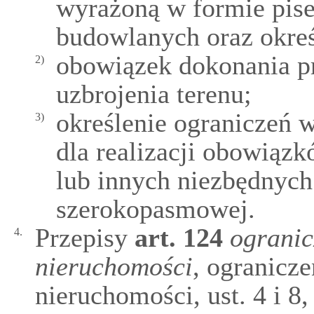
wyrażoną w formie pise
budowlanych oraz określ
obowiązek dokonania p
2)
uzbrojenia terenu;
określenie ograniczeń 
3)
dla realizacji obowiązk
lub innych niezbędnych
szerokopasmowej.
Przepisy
art.
124
ogranic
4.
nieruchomości
, ogranicze
nieruchomości, ust. 4 i 8,