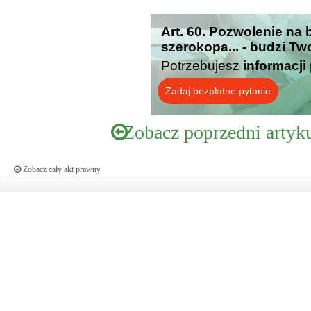
Art. 60. Pozwolenie na 
szerokopa... - budzi Tw
Potrzebujesz
informacji
Zadaj bezpłatne pytanie
Zobacz poprzedni artyk
Zobacz cały akt prawny