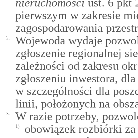
nieruchomości
ust. 6 pkt
pierwszym w zakresie mi
zagospodarowania przestrz
Wojewoda wydaje pozwol
2.
zgłoszenie regionalnej s
zależności od zakresu ok
zgłoszeniu inwestora, dla 
w szczególności dla posz
linii, położonych na obs
W razie potrzeby, pozwol
3.
obowiązek rozbiórki za
1)