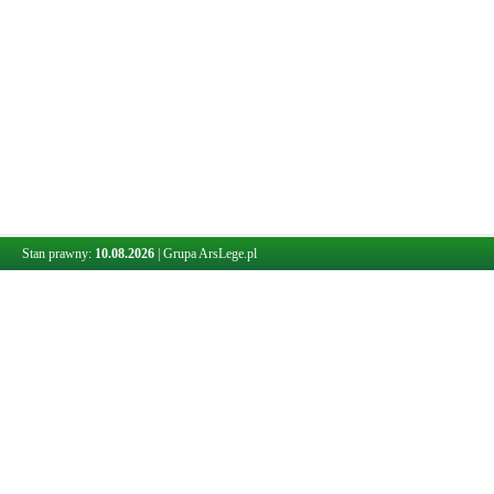
Stan prawny:
10.08.2026
|
Grupa ArsLege.pl