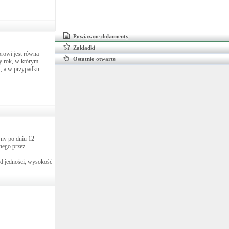
Powiązane dokumenty
Zakładki
orowi jest równa
Ostatnio otwarte
y rok, w którym
r., a w przypadku
awny po dniu 12
nego przez
 od jedności, wysokość