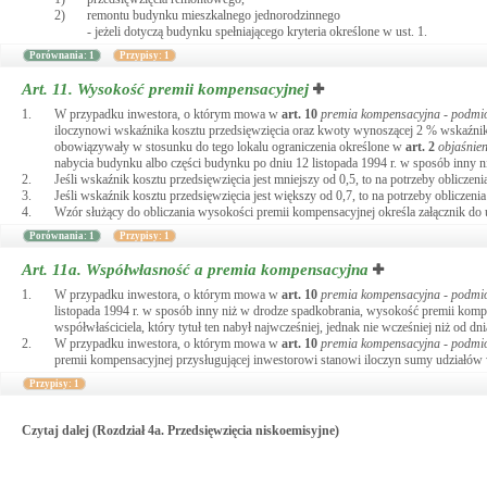
2)
remontu budynku mieszkalnego jednorodzinnego
- jeżeli dotyczą budynku spełniającego kryteria określone w ust. 1.
Porównania: 1
Przypisy: 1
Art. 11.
Wysokość premii kompensacyjnej
1.
W przypadku inwestora, o którym mowa w
art.
10
premia kompensacyjna - podmio
iloczynowi wskaźnika kosztu przedsięwzięcia oraz kwoty wynoszącej 2 % wskaźni
obowiązywały w stosunku do tego lokalu ograniczenia określone w
art.
2
objaśnie
nabycia budynku albo części budynku po dniu 12 listopada 1994 r. w sposób inny ni
2.
Jeśli wskaźnik kosztu przedsięwzięcia jest mniejszy od 0,5, to na potrzeby oblicze
3.
Jeśli wskaźnik kosztu przedsięwzięcia jest większy od 0,7, to na potrzeby obliczen
4.
Wzór służący do obliczania wysokości premii kompensacyjnej określa załącznik do 
Porównania: 1
Przypisy: 1
Art. 11a.
Współwłasność a premia kompensacyjna
1.
W przypadku inwestora, o którym mowa w
art.
10
premia kompensacyjna - podmio
listopada 1994 r. w sposób inny niż w drodze spadkobrania, wysokość premii kompe
współwłaściciela, który tytuł ten nabył najwcześniej, jednak nie wcześniej niż od dni
2.
W przypadku inwestora, o którym mowa w
art.
10
premia kompensacyjna - podmio
premii kompensacyjnej przysługującej inwestorowi stanowi iloczyn sumy udziałów
Przypisy: 1
Czytaj dalej (Rozdział 4a. Przedsięwzięcia niskoemisyjne)