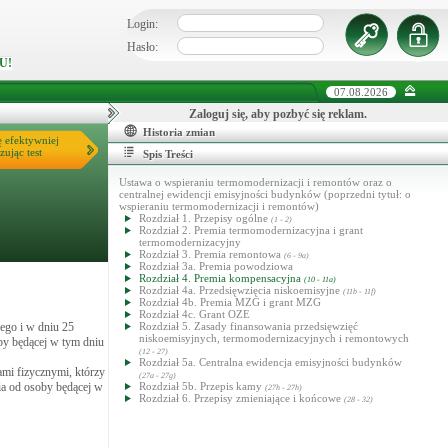
Login:
Hasło:
U!
07.08.2026
Zaloguj się, aby pozbyć się reklam.
Historia zmian
ę efektywniej
zując test
Spis Treści
Ustawa o wspieraniu termomodernizacji i remontów oraz o
centralnej ewidencji emisyjności budynków (poprzedni tytuł: o
wspieraniu termomodernizacji i remontów)
Rozdział 1. Przepisy ogólne
(1 - 2)
Rozdział 2. Premia termomodernizacyjna i grant
termomodernizacyjny
Rozdział 3. Premia remontowa
(6 - 9a)
Rozdział 3a. Premia powodziowa
Rozdział 4. Premia kompensacyjna
(10 - 11a)
Rozdział 4a. Przedsięwzięcia niskoemisyjne
(11b - 11f)
Rozdział 4b. Premia MZG i grant MZG
Rozdział 4c. Grant OZE
ego i w dniu 25
Rozdział 5. Zasady finansowania przedsięwzięć
niskoemisyjnych, termomodernizacyjnych i remontowych
oby będącej w tym dniu
(12 - 27)
Rozdział 5a. Centralna ewidencja emisyjności budynków
mi fizycznymi, którzy
(27a - 27g)
nia od osoby będącej w
Rozdział 5b. Przepis kamy
(27h - 27h)
Rozdział 6. Przepisy zmieniające i końcowe
(28 - 32)