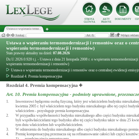
STRONA
AKTY
DOKUMENTY
CE
GŁÓWNA
PRAWNE
Ustawa o wspieraniu termo...
Szukaj:
Art./§
Wyłącz reklam
Ustawa o wspieraniu termomodernizacji i remontów oraz o centra
wspieraniu termomodernizacji i remontów)
Stan prawny aktualny na dzień:
07.08.2026
Dz.U.2026.0.920 t.j. - Ustawa z dnia 21 listopada 2008 r. o wspieraniu termomodernizacji
wspieraniu termomodernizacji i remontów)
Ustawa o wspieraniu termomodernizacji i remontów oraz o centralnej ewidencji emisyj
Rozdział 4. Premia kompensacyjna
Rozdział 4. Premia kompensacyjna
Art. 10.
Premia kompensacyjna - podmioty uprawnione, przeznacze
1.
Inwestorowi będącemu osobą fizyczną, który jest właścicielem budynku mieszkaln
kwietnia 2005 r. był właścicielem tego budynku mieszkalnego albo tej części budy
właścicielem - przysługuje premia kompensacyjna.
2.
W przypadku współwłasności budynku mieszkalnego albo części budynku mieszkalne
byli współwłaścicielami tego budynku albo tej części budynku także w dniu 25 kwie
tym dniu właścicielem lub współwłaścicielem.
3.
W odniesieniu do budynku mieszkalnego albo części budynku mieszkalnego premia 
4.
Premię kompensacyjną przeznacza się na refinansowanie całości lub części kosztów:
1)
przedsięwzięcia remontowego,