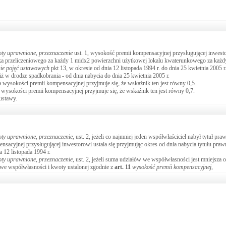
ty uprawnione, przeznaczenie
ust. 1, wysokość premii kompensacyjnej przysługującej inwest
ka przeliczeniowego za każdy 1 midx2 powierzchni użytkowej lokalu kwaterunkowego za każd
nie pojęć ustawowych
pkt 13, w okresie od dnia 12 listopada 1994 r. do dnia 25 kwietnia 2005 
ż w drodze spadkobrania - od dnia nabycia do dnia 25 kwietnia 2005 r.
nia wysokości premii kompensacyjnej przyjmuje się, że wskaźnik ten jest równy 0,5.
ia wysokości premii kompensacyjnej przyjmuje się, że wskaźnik ten jest równy 0,7.
ustawy.
ty uprawnione, przeznaczenie
, ust. 2, jeżeli co najmniej jeden współwłaściciel nabył tytuł pr
nsacyjnej przysługującej inwestorowi ustala się przyjmując okres od dnia nabycia tytułu praw
a 12 listopada 1994 r.
ty uprawnione, przeznaczenie
, ust. 2, jeżeli suma udziałów we współwłasności jest mniejsza
 we współwłasności i kwoty ustalonej zgodnie z
art.
11
wysokość premii kompensacyjnej
,