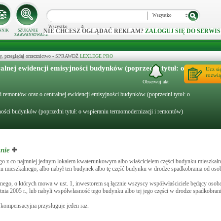
Wszystko
Wszystko
NIE CHCESZ OGLĄDAĆ REKLAM?
ZALOGUJ SIĘ DO SERWIS
NNIK
SZUKANIE
ZAAWANSOWANE
y, przeglądaj orzecznictwo - SPRAWDŹ
LEXLEGE PRO
lnej ewidencji emisyjności budynków (poprzedni tytuł: o
Ucz si
rozwią
Obserwuj akt
 i remontów oraz o centralnej ewidencji emisyjności budynków (poprzedni tytuł: o
ności budynków (poprzedni tytuł: o wspieraniu termomodernizacji i remontów)
nie
ego z co najmniej jednym lokalem kwaterunkowym albo właścicielem części budynku mieszkaln
nku mieszkalnego, albo nabył ten budynek albo tę część budynku w drodze spadkobrania od os
go, o których mowa w ust. 1, inwestorem są łącznie wszyscy współwłaściciele będący osoba
tnia 2005 r., lub nabyli współwłasność tego budynku albo tej jego części w drodze spadkobra
kompensacyjna przysługuje jeden raz.