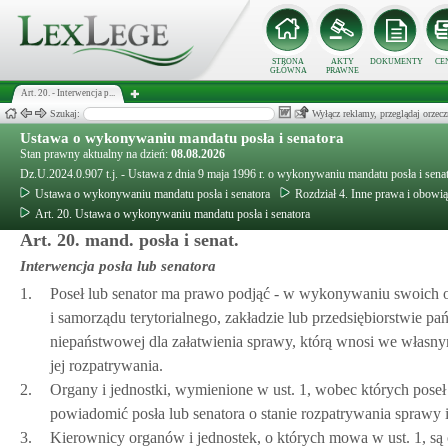
STRONA
AKTY
DOKUMENTY
CE
GŁÓWNA
PRAWNE
Art. 20. - Interwencja p...
Szukaj:
Wyłącz reklamy, przeglądaj orz
Ustawa o wykonywaniu mandatu posła i senatora
Stan prawny aktualny na dzień:
08.08.2026
Dz.U.2024.0.907 t.j. - Ustawa z dnia 9 maja 1996 r. o wykonywaniu mandatu posła i sena
Ustawa o wykonywaniu mandatu posła i senatora
Rozdział 4. Inne prawa i obowi
Art. 20. Ustawa o wykonywaniu mandatu posła i senatora
Art. 20. mand. posła i senat.
Interwencja posła lub senatora
1.
Poseł lub senator ma prawo podjąć - w wykonywaniu swoich ob
i samorządu terytorialnego, zakładzie lub przedsiębiorstwie p
niepaństwowej dla załatwienia sprawy, którą wnosi we własny
jej rozpatrywania.
2.
Organy i jednostki, wymienione w ust. 1, wobec których poseł 
powiadomić posła lub senatora o stanie rozpatrywania sprawy i
3.
Kierownicy organów i jednostek, o których mowa w ust. 1, są 