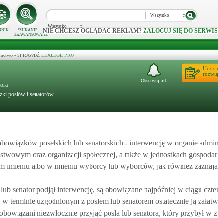
Wszystko
Wszystko
NIE CHCESZ OGLĄDAĆ REKLAM?
ZALOGUJ SIĘ DO SERWIS
NNIK
SZUKANIE
ZAAWANSOWANE
ecznictwo - SPRAWDŹ
LEXLEGE PRO
Ucz si
rozwią
Obserwuj akt
tora
ązki posłów i senatorów
owiązków poselskich lub senatorskich - interwencję w organie admini
aństwowym oraz organizacji społecznej, a także w jednostkach gospodar
m imieniu albo w imieniu wyborcy lub wyborców, jak również zaznaja
lub senator podjął interwencję, są obowiązane najpóźniej w ciągu czter
 w terminie uzgodnionym z posłem lub senatorem ostatecznie ją załatw
obowiązani niezwłocznie przyjąć posła lub senatora, który przybył w 