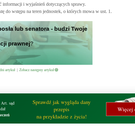
 informacji i wyjaśnień dotyczących sprawy.
tę do wstępu na teren jednostek, o których mowa w ust. 1.
 posła lub senatora - budzi Twoje
cji prawnej
?
ni artykuł
|
Zobacz następny artykuł
Sprawdź jak wygląda dany
 Art. sąd
przepis
Więcej 
dał
zeczeń
na przykładzie z życia!