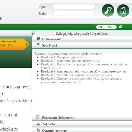
Login:
Hasło:
U!
08.08.2026
Zaloguj się, aby pozbyć się reklam.
Historia zmian
ę efektywniej
zując test
Spis Treści
Ustawa o wykonywaniu mandatu posła i senatora
Rozdział 1. Przepisy ogólne
(1 - 5a)
Rozdział 2. Immunitet parlamentarny
(6 - 12)
Rozdział 3. Prawa i obowiązki posłów i senatorów w Sejmie i w
Senacie
(13 - 18)
Rozdział 4. Inne prawa i obowiązki posłów i senatorów
(19 - 24)
Rozdział 5. Warunki wykonywania mandatu
(25 - 47a)
Rozdział 6. Zmiany w przepisach obowiązujących, przepisy
przejściowe i końcowe
(48 - 57)
stracji rządowej
ki
miać się z tokiem
nastu dni
Powiązane dokumenty
ić.
Zakładki
związku ze
Ostatnio otwarte