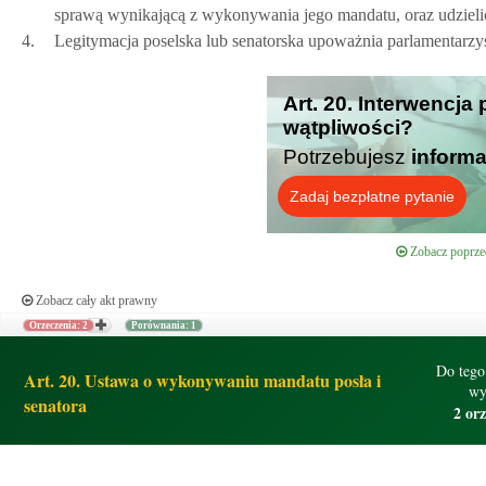
sprawą wynikającą z wykonywania jego mandatu, oraz udzielić
4.
Legitymacja poselska lub senatorska upoważnia parlamentarzys
Art. 20. Interwencja
wątpliwości?
Potrzebujesz
informa
Zadaj bezpłatne pytanie
Zobacz poprzed
Zobacz cały akt prawny
Orzeczenia: 2
Porównania: 1
Do tego
Art. 20. Ustawa o wykonywaniu mandatu posła i
wy
senatora
2 or