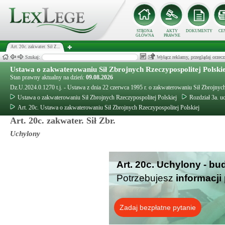
STRONA
AKTY
DOKUMENTY
CE
GŁÓWNA
PRAWNE
Art. 20c. zakwater. Sił Z...
Szukaj:
Wyłącz reklamy, przeglądaj orz
Ustawa o zakwaterowaniu Sił Zbrojnych Rzeczypospolitej Polski
Stan prawny aktualny na dzień:
09.08.2026
Dz.U.2024.0.1270 t.j. - Ustawa z dnia 22 czerwca 1995 r. o zakwaterowaniu Sił Zbrojnych
Ustawa o zakwaterowaniu Sił Zbrojnych Rzeczypospolitej Polskiej
Rozdział 3a. u
Art. 20c. Ustawa o zakwaterowaniu Sił Zbrojnych Rzeczypospolitej Polskiej
Art. 20c. zakwater. Sił Zbr.
Uchylony
Art. 20c. Uchylony - bu
Potrzebujesz
informacji
Zadaj bezpłatne pytanie