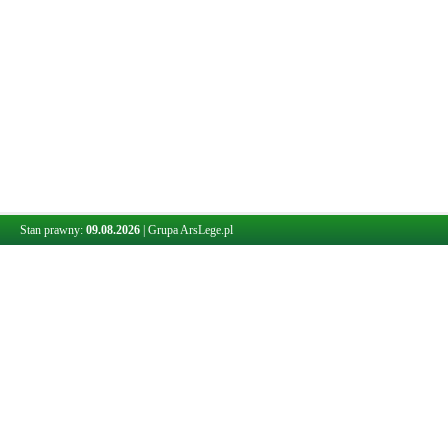
Stan prawny:
09.08.2026
|
Grupa ArsLege.pl