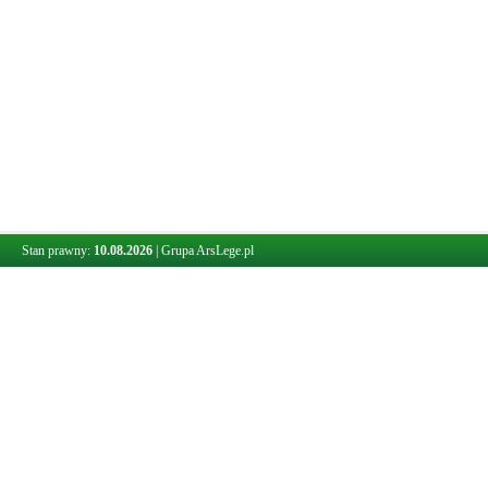
Stan prawny:
10.08.2026
|
Grupa ArsLege.pl