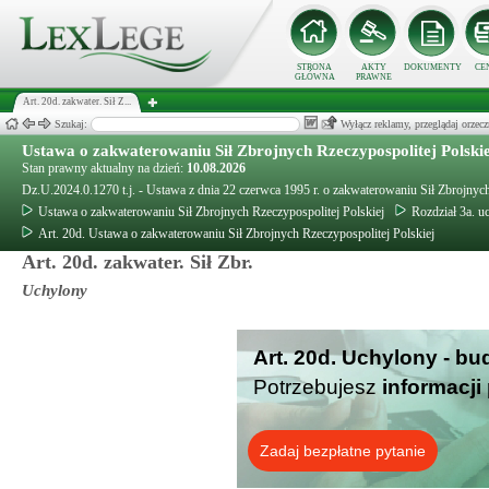
STRONA
AKTY
DOKUMENTY
CE
GŁÓWNA
PRAWNE
Art. 20d. zakwater. Sił Z...
Szukaj:
Wyłącz reklamy, przeglądaj orz
Ustawa o zakwaterowaniu Sił Zbrojnych Rzeczypospolitej Polski
Stan prawny aktualny na dzień:
10.08.2026
Dz.U.2024.0.1270 t.j. - Ustawa z dnia 22 czerwca 1995 r. o zakwaterowaniu Sił Zbrojnych
Ustawa o zakwaterowaniu Sił Zbrojnych Rzeczypospolitej Polskiej
Rozdział 3a. u
Art. 20d. Ustawa o zakwaterowaniu Sił Zbrojnych Rzeczypospolitej Polskiej
Art. 20d. zakwater. Sił Zbr.
Uchylony
Art. 20d. Uchylony - bu
Potrzebujesz
informacji
Zadaj bezpłatne pytanie