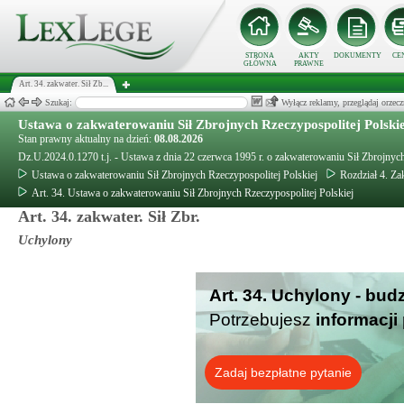
STRONA
AKTY
DOKUMENTY
CE
GŁÓWNA
PRAWNE
Art. 34. zakwater. Sił Zb...
Szukaj:
Wyłącz reklamy, przeglądaj orz
Ustawa o zakwaterowaniu Sił Zbrojnych Rzeczypospolitej Polski
Stan prawny aktualny na dzień:
08.08.2026
Dz.U.2024.0.1270 t.j. - Ustawa z dnia 22 czerwca 1995 r. o zakwaterowaniu Sił Zbrojnych
Ustawa o zakwaterowaniu Sił Zbrojnych Rzeczypospolitej Polskiej
Rozdział 4. Z
Art. 34. Ustawa o zakwaterowaniu Sił Zbrojnych Rzeczypospolitej Polskiej
Art. 34. zakwater. Sił Zbr.
Uchylony
Art. 34. Uchylony - bud
Potrzebujesz
informacji
Zadaj bezpłatne pytanie