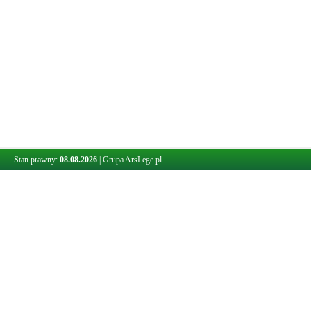
Stan prawny:
08.08.2026
|
Grupa ArsLege.pl