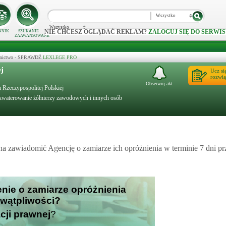
Wszystko
Wszystko
NIE CHCESZ OGLĄDAĆ REKLAM?
ZALOGUJ SIĘ DO SERWIS
NNIK
SZUKANIE
ZAAWANSOWANE
ecznictwo - SPRAWDŹ
LEXLEGE PRO
ej
Ucz si
rozwią
Obserwuj akt
 Rzeczypospolitej Polskiej
akwaterowanie żółnierzy zawodowych i innych osób
ana zawiadomić Agencję o zamiarze ich opróżnienia w terminie 7 dni 
enie o zamiarze opróżnienia
 wątpliwości?
cji prawnej
?