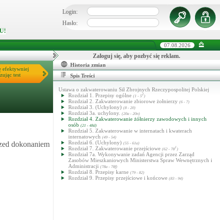
Login:
Hasło:
U!
07.08.2026
Zaloguj się, aby pozbyć się reklam.
Historia zmian
ę efektywniej
zując test
Spis Treści
Ustawa o zakwaterowaniu Sił Zbrojnych Rzeczypospolitej Polskiej
Rozdział 1. Przepisy ogólne
2
(1 - 5
)
Rozdział 2. Zakwaterowanie zbiorowe żołnierzy
(6 - 7)
Rozdział 3. (Uchylony)
(8 - 20)
Rozdział 3a. uchylony.
(20a - 20n)
Rozdział 4. Zakwaterowanie żółnierzy zawodowych i innych
osób
(21 - 48d)
Rozdział 5. Zakwaterowanie w internatach i kwaterach
internatowych
(49 - 54)
Rozdział 6. (Uchylony)
przed dokonaniem
(55 - 61a)
Rozdział 7. Zakwaterowanie przejściowe
1
(62 - 78
)
Rozdział 7a. Wykonywanie zadań Agencji przez Zarząd
Zasobów Mieszkaniowych Ministerstwa Spraw Wewnętrznych i
Administracji
(78a - 78f)
Rozdział 8. Przepisy karne
(79 - 82)
Rozdział 9. Przepisy przejściowe i końcowe
(83 - 94)