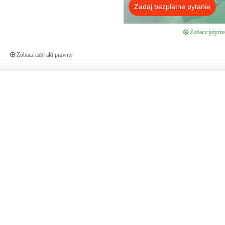
Zadaj bezpłatne pytanie
Zobacz poprzed
Zobacz cały akt prawny