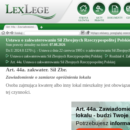
STRONA
AKTY
DOKUMENTY
CE
GŁÓWNA
PRAWNE
Art. 44a. - Zawiadomieni...
Szukaj:
Wyłącz reklamy, przeglądaj orz
Ustawa o zakwaterowaniu Sił Zbrojnych Rzeczypospolitej Polski
Stan prawny aktualny na dzień:
07.08.2026
Dz.U.2024.0.1270 t.j. - Ustawa z dnia 22 czerwca 1995 r. o zakwaterowaniu Sił Zbrojnych
Ustawa o zakwaterowaniu Sił Zbrojnych Rzeczypospolitej Polskiej
Rozdział 4. Z
Art. 44a. Ustawa o zakwaterowaniu Sił Zbrojnych Rzeczypospolitej Polskiej
Art. 44a. zakwater. Sił Zbr.
Zawiadomienie o zamiarze opróżnienia lokalu
Osoba zajmująca kwaterę albo inny lokal mieszkalny jest obowiąz
tej czynności.
Art. 44a. Zawiadomi
lokalu - budzi Twoje
Potrzebujesz
informa