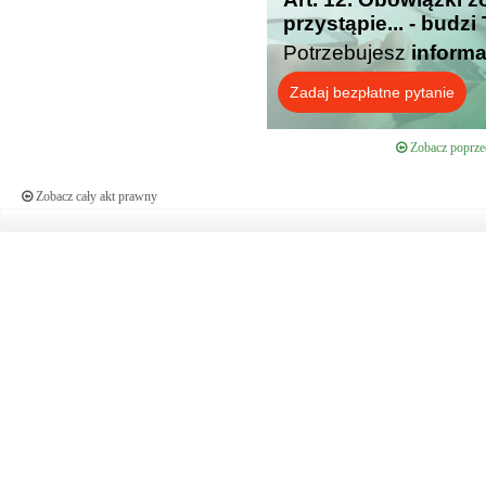
przystąpie... - budz
Potrzebujesz
informa
Zadaj bezpłatne pytanie
Zobacz poprzed
Zobacz cały akt prawny