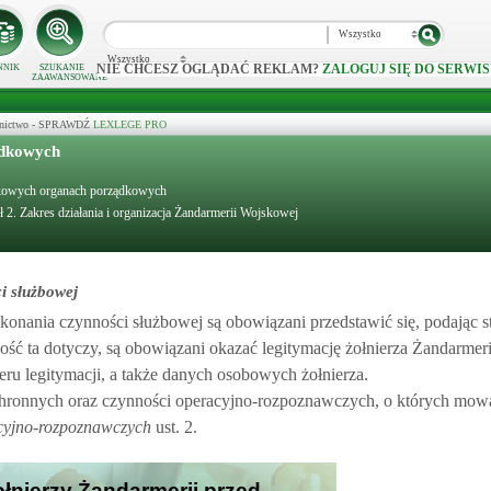
Wszystko
Wszystko
NIE CHCESZ OGLĄDAĆ REKLAM?
ZALOGUJ SIĘ DO SERWIS
NNIK
SZUKANIE
ZAAWANSOWANE
ecznictwo - SPRAWDŹ
LEXLEGE PRO
ądkowych
ojskowych organach porządkowych
ł 2. Zakres działania i organizacja Żandarmerii Wojskowej
i służbowej
konania czynności służbowej są obowiązani przedstawić się, podając 
nność ta dotyczy, są obowiązani okazać legitymację żołnierza Żandarme
eru legitymacji, a także danych osobowych żołnierza.
 ochronnych oraz czynności operacyjno-rozpoznawczych, o których mo
cyjno-rozpoznawczych
ust. 2.
ołnierzy Żandarmerii przed