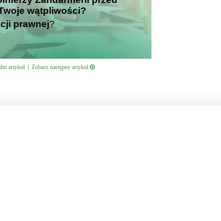
i Twoje wątpliwości?
cji prawnej
?
ni artykuł
|
Zobacz następny artykuł