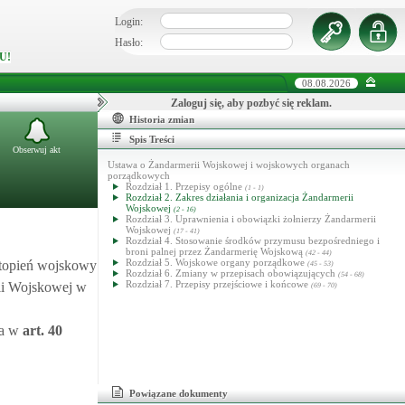
Login:
Hasło:
U!
08.08.2026
Zaloguj się, aby pozbyć się reklam.
Historia zmian
Spis Treści
Obserwuj akt
Ustawa o Żandarmerii Wojskowej i wojskowych organach
porządkowych
Rozdział 1. Przepisy ogólne
(1 - 1)
Rozdział 2. Zakres działania i organizacja Żandarmerii
Wojskowej
(2 - 16)
Rozdział 3. Uprawnienia i obowiązki żołnierzy Żandarmerii
Wojskowej
(17 - 41)
Rozdział 4. Stosowanie środków przymusu bezpośredniego i
broni palnej przez Żandarmerię Wojskową
(42 - 44)
Rozdział 5. Wojskowe organy porządkowe
stopień wojskowy
(45 - 53)
Rozdział 6. Zmiany w przepisach obowiązujących
(54 - 68)
Rozdział 7. Przepisy przejściowe i końcowe
rii Wojskowej w
(69 - 70)
wa w
art.
40
Powiązane dokumenty