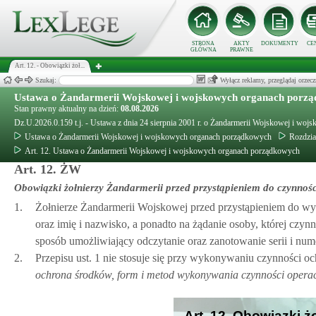
STRONA
AKTY
DOKUMENTY
CE
GŁÓWNA
PRAWNE
Art. 12. - Obowiązki żoł...
Szukaj:
Wyłącz reklamy, przeglądaj orz
Ustawa o Żandarmerii Wojskowej i wojskowych organach porz
Stan prawny aktualny na dzień:
08.08.2026
Dz.U.2026.0.159 t.j. - Ustawa z dnia 24 sierpnia 2001 r. o Żandarmerii Wojskowej i w
Ustawa o Żandarmerii Wojskowej i wojskowych organach porządkowych
Rozdzia
Art. 12. Ustawa o Żandarmerii Wojskowej i wojskowych organach porządkowych
Art. 12. ŻW
Obowiązki żołnierzy Żandarmerii przed przystąpieniem do czynnośc
1.
Żołnierze Żandarmerii Wojskowej przed przystąpieniem do wy
oraz imię i nazwisko, a ponadto na żądanie osoby, której czy
sposób umożliwiający odczytanie oraz zanotowanie serii i num
2.
Przepisu ust. 1 nie stosuje się przy wykonywaniu czynności
ochrona środków, form i metod wykonywania czynności opera
Art. 12. Obowiązki ż