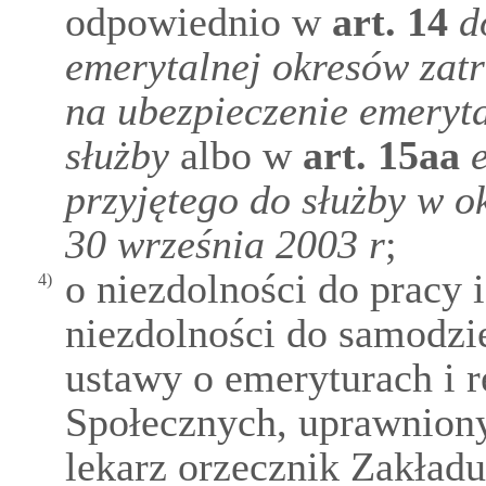
odpowiednio w
art.
14
d
emerytalnej okresów zatr
na ubezpieczenie emeryta
służby
albo w
art.
15aa
przyjętego do służby w ok
30 września 2003 r
;
o niezdolności do pracy i
4)
niezdolności do samodzie
ustawy o emeryturach i 
Społecznych, uprawnion
lekarz orzecznik Zakład