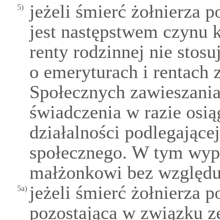
jeżeli śmierć żołnierza 
5)
jest następstwem czynu 
renty rodzinnej nie stos
o emeryturach i rentach
Społecznych zawieszania
świadczenia w razie osią
działalności podlegając
społecznego. W tym wypa
małżonkowi bez względu 
jeżeli śmierć żołnierza p
5a)
pozostająca w związku ze