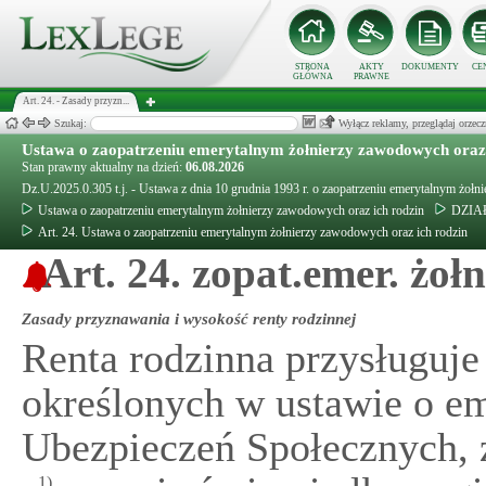
STRONA
AKTY
DOKUMENTY
CE
GŁÓWNA
PRAWNE
Art. 24. - Zasady przyzn...
Szukaj:
Wyłącz reklamy, przeglądaj orz
Ustawa o zaopatrzeniu emerytalnym żołnierzy zawodowych oraz 
Stan prawny aktualny na dzień:
06.08.2026
Dz.U.2025.0.305 t.j. - Ustawa z dnia 10 grudnia 1993 r. o zaopatrzeniu emerytalnym żołn
Ustawa o zaopatrzeniu emerytalnym żołnierzy zawodowych oraz ich rodzin
DZIAŁ 
Art. 24. Ustawa o zaopatrzeniu emerytalnym żołnierzy zawodowych oraz ich rodzin
Art. 24. zopat.emer. żołn
Zasady przyznawania i wysokość renty rodzinnej
Renta rodzinna przysługuje
określonych w ustawie o em
Ubezpieczeń Społecznych, 
1)