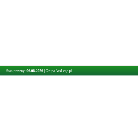
Stan prawny:
06.08.2026
|
Grupa ArsLege.pl