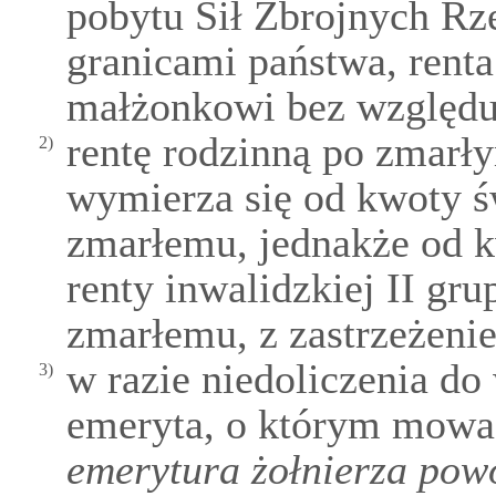
pobytu Sił Zbrojnych Rze
granicami państwa, renta
małżonkowi bez względu 
rentę rodzinną po zmarły
2)
wymierza się od kwoty ś
zmarłemu, jednakże od k
renty inwalidzkiej II gru
zmarłemu, z zastrzeżeni
w razie niedoliczenia do
3)
emeryta, o którym mow
emerytura żołnierza pow