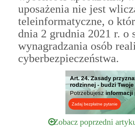
uposażenia nie jest wlic
teleinformatyczne, o kt
dnia 2 grudnia 2021 r. o
wynagradzania osób real
cyberbezpieczeństwa.
Art. 24. Zasady przyzn
rodzinnej - budzi Twoje
Potrzebujesz
informacji
Zadaj bezpłatne pytanie
Zobacz poprzedni artyk