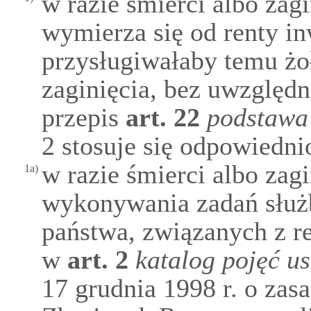
w razie śmierci albo zagi
wymierza się od renty in
przysługiwałaby temu żo
zaginięcia, bez uwzględn
przepis
art.
22
podstawa 
2 stosuje się odpowiedni
w razie śmierci albo zagi
1a)
wykonywania zadań służ
państwa, związanych z r
w
art.
2
katalog pojęć u
17 grudnia 1998 r. o zas