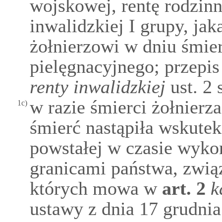
wojskowej, rentę rodzinn
inwalidzkiej I grupy, ja
żołnierzowi w dniu śmie
pielęgnacyjnego; przepis
renty inwalidzkiej
ust. 2 
w razie śmierci żołnierza
1c)
śmierć nastąpiła wskute
powstałej w czasie wyk
granicami państwa, związ
których mowa w
art.
2
k
ustawy z dnia 17 grudnia