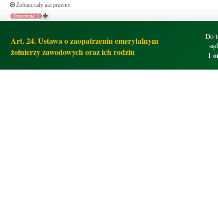
Zobacz cały akt prawny
Orzeczenia: 1
Do t
Art. 24. Ustawa o zaopatrzeniu emerytalnym
są
żołnierzy zawodowych oraz ich rodzin
1 o