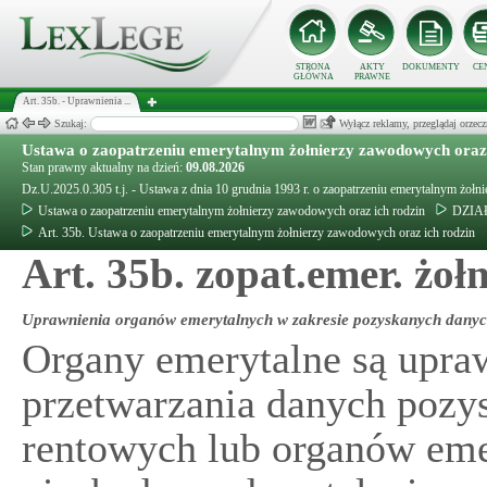
STRONA
AKTY
DOKUMENTY
CE
GŁÓWNA
PRAWNE
Art. 35b. - Uprawnienia ...
Szukaj:
Wyłącz reklamy, przeglądaj orz
Ustawa o zaopatrzeniu emerytalnym żołnierzy zawodowych oraz 
Stan prawny aktualny na dzień:
09.08.2026
Dz.U.2025.0.305 t.j. - Ustawa z dnia 10 grudnia 1993 r. o zaopatrzeniu emerytalnym żołn
Ustawa o zaopatrzeniu emerytalnym żołnierzy zawodowych oraz ich rodzin
DZIAŁ 
Art. 35b. Ustawa o zaopatrzeniu emerytalnym żołnierzy zawodowych oraz ich rodzin
Art. 35b. zopat.emer. żołn
Uprawnienia organów emerytalnych w zakresie pozyskanych dany
Organy emerytalne są upra
przetwarzania danych pozy
rentowych lub organów eme