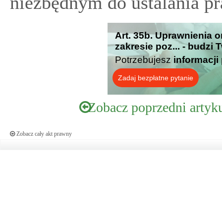
niezbędnym do ustalania p
Art. 35b. Uprawnienia 
zakresie poz... - budzi
Potrzebujesz
informacji
Zadaj bezpłatne pytanie
Zobacz poprzedni artyk
Zobacz cały akt prawny