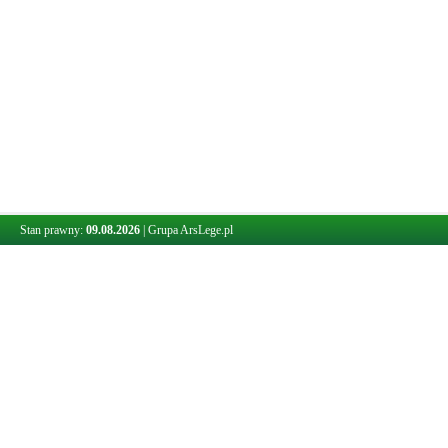
Stan prawny:
09.08.2026
|
Grupa ArsLege.pl