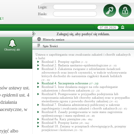
Login:
Hasło:
U!
07.08.2026
Zaloguj się, aby pozbyć się reklam.
Historia zmian
Spis Treści
Obserwuj akt
Ustawa o zapobieganiu oraz zwalczaniu zakażeń i chorób zakaźnych
u ludzi
Rozdział 1. Przepisy ogólne
(1 - 5)
Rozdział 2. Badania sanitarno-epidemiologiczne
(6 - 10)
Rozdział 3. Zakażenia związane z udzielaniem świadczeń
zdrowotnych oraz innych czynności, w trakcie wykonywania
których dochodzi do naruszenia ciągłości tkanek ludzkich
(11 - 16)
Rozdział 4. Szczepienia ochronne
(17 - 21f)
Rozdział 5. Inne działania mające na celu zapobieganie
isów ustawy
ust.
zakażeniom i chorobom zakaźnym
(22 - 23)
Rozdział 6. Postępowanie w przypadku podejrzenia lub
b epidemii
ust. 4
rozpoznania zakażenia lub choroby zakaźnej oraz w przypadku
stwierdzenia zgonu z powodu choroby zakaźnej
działania
(24 - 41)
Rozdział 7. Działania administracji publicznej w zakresie
zapobiegania i zwalczania zakażeń i chorób zakaźnych
maceutyczne, w
(42 - 45)
Rozdział 8. Zasady postępowania w razie stanu zagrożenia
epidemicznego i stanu epidemii
(46 - 48)
Rozdział 8a. Kary pieniężne
(48a - 48a)
Rozdział 9. Przepisy karne
(49 - 54a)
Rozdział 10. Zmiany w przepisach obowiązujących, przepisy
przejściowe i końcowe
zyjęć albo
(55 - 70)