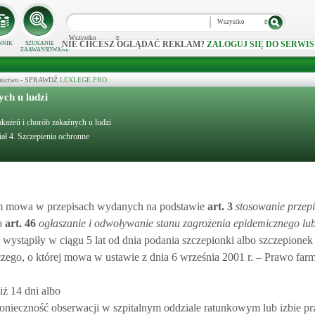
Wszystko
Wszystko
NIE CHCESZ OGLĄDAĆ REKLAM?
ZALOGUJ SIĘ DO SERWIS
NNIK
SZUKANIE
ZAAWANSOWANE
ecznictwo - SPRAWDŹ
LEXLEGE PRO
ch u ludzi
akażeń i chorób zakaźnych u ludzi
ał 4. Szczepienia ochronne
m mowa w przepisach wydanych na podstawie
art.
3
stosowanie przep
o
art.
46
ogłaszanie i odwoływanie stanu zagrożenia epidemicznego lu
, wystąpiły w ciągu 5 lat od dnia podania szczepionki albo szczepionek 
ego, o której mowa w ustawie z dnia 6 września 2001 r. – Prawo far
iż 14 dni albo
konieczność obserwacji w szpitalnym oddziale ratunkowym lub izbie pr