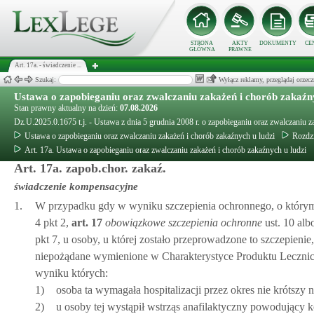
STRONA
AKTY
DOKUMENTY
CE
GŁÓWNA
PRAWNE
Art. 17a. - świadczenie ...
Szukaj:
Wyłącz reklamy, przeglądaj orz
Ustawa o zapobieganiu oraz zwalczaniu zakażeń i chorób zakaźny
Stan prawny aktualny na dzień:
07.08.2026
Dz.U.2025.0.1675 t.j. - Ustawa z dnia 5 grudnia 2008 r. o zapobieganiu oraz zwalczaniu z
Ustawa o zapobieganiu oraz zwalczaniu zakażeń i chorób zakaźnych u ludzi
Rozdzi
Art. 17a. Ustawa o zapobieganiu oraz zwalczaniu zakażeń i chorób zakaźnych u ludzi
Art. 17a. zapob.chor. zakaź.
świadczenie kompensacyjne
1.
W przypadku gdy w wyniku szczepienia ochronnego, o który
4 pkt 2,
art.
17
obowiązkowe szczepienia ochronne
ust. 10 alb
pkt 7, u osoby, u której zostało przeprowadzone to szczepienie
niepożądane wymienione w Charakterystyce Produktu Lecznicz
wyniku których:
1)
osoba ta wymagała hospitalizacji przez okres nie krótszy n
2)
u osoby tej wystąpił wstrząs anafilaktyczny powodujący 