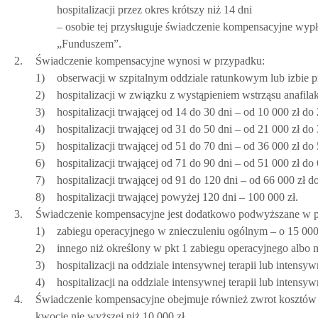
hospitalizacji przez okres krótszy niż 14 dni
– osobie tej przysługuje świadczenie kompensacyjne wy
„Funduszem”.
2.
Świadczenie kompensacyjne wynosi w przypadku:
1)
obserwacji w szpitalnym oddziale ratunkowym lub izbie p
2)
hospitalizacji w związku z wystąpieniem wstrząsu anafilak
3)
hospitalizacji trwającej od 14 do 30 dni – od 10 000 zł do 
4)
hospitalizacji trwającej od 31 do 50 dni – od 21 000 zł do 
5)
hospitalizacji trwającej od 51 do 70 dni – od 36 000 zł do 
6)
hospitalizacji trwającej od 71 do 90 dni – od 51 000 zł do 
7)
hospitalizacji trwającej od 91 do 120 dni – od 66 000 zł do
8)
hospitalizacji trwającej powyżej 120 dni – 100 000 zł.
3.
Świadczenie kompensacyjne jest dodatkowo podwyższane w 
1)
zabiegu operacyjnego w znieczuleniu ogólnym – o 15 000 
2)
innego niż określony w pkt 1 zabiegu operacyjnego albo 
3)
hospitalizacji na oddziale intensywnej terapii lub intensy
4)
hospitalizacji na oddziale intensywnej terapii lub intensy
4.
Świadczenie kompensacyjne obejmuje również zwrot kosztów dal
kwocie nie wyższej niż 10 000 zł.