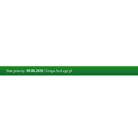
Stan prawny:
09.08.2026
|
Grupa ArsLege.pl