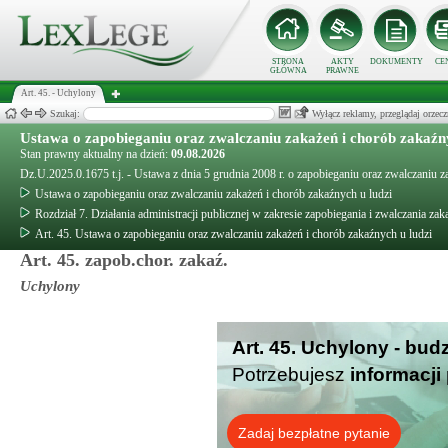
STRONA
AKTY
DOKUMENTY
CE
GŁÓWNA
PRAWNE
Art. 45. - Uchylony
Szukaj:
Wyłącz reklamy, przeglądaj orz
Ustawa o zapobieganiu oraz zwalczaniu zakażeń i chorób zakaźny
Stan prawny aktualny na dzień:
09.08.2026
Dz.U.2025.0.1675 t.j. - Ustawa z dnia 5 grudnia 2008 r. o zapobieganiu oraz zwalczaniu z
Ustawa o zapobieganiu oraz zwalczaniu zakażeń i chorób zakaźnych u ludzi
Rozdział 7. Działania administracji publicznej w zakresie zapobiegania i zwalczania za
Art. 45. Ustawa o zapobieganiu oraz zwalczaniu zakażeń i chorób zakaźnych u ludzi
Art. 45. zapob.chor. zakaź.
Uchylony
Art. 45. Uchylony - bud
Potrzebujesz
informacji
Zadaj bezpłatne pytanie