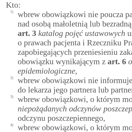
Kto:
1)
wbrew obowiązkowi nie poucza pac
nad osobą małoletnią lub bezradn
art.
3
katalog pojęć ustawowych
us
o prawach pacjenta i Rzeczniku Pr
zapobiegających przeniesieniu za
obowiązku wynikającym z
art.
6
o
epidemiologiczne
,
2)
wbrew obowiązkowi nie informuje 
do lekarza jego partnera lub partn
3)
wbrew obowiązkowi, o którym 
niepożądanych odczynów poszcze
odczynu poszczepiennego,
4)
wbrew obowiązkowi, o którym 