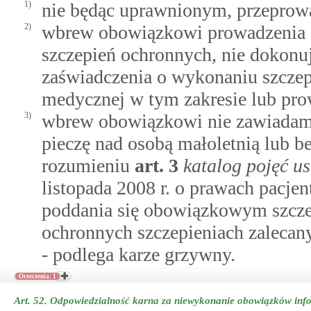
1)
nie będąc uprawnionym, przeprowa
2)
wbrew obowiązkowi prowadzenia 
szczepień ochronnych, nie dokonuj
zaświadczenia o wykonaniu szczep
medycznej w tym zakresie lub prow
3)
wbrew obowiązkowi nie zawiadami
pieczę nad osobą małoletnią lub b
rozumieniu
art.
3
katalog pojęć 
listopada 2008 r. o prawach pacje
poddania się obowiązkowym szcze
ochronnych szczepieniach zalecan
- podlega karze grzywny.
Orzeczenia: 1
Art. 52.
Odpowiedzialność karna za niewykonanie obowiązków inf