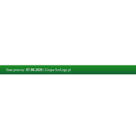
Stan prawny:
07.08.2026
|
Grupa ArsLege.pl