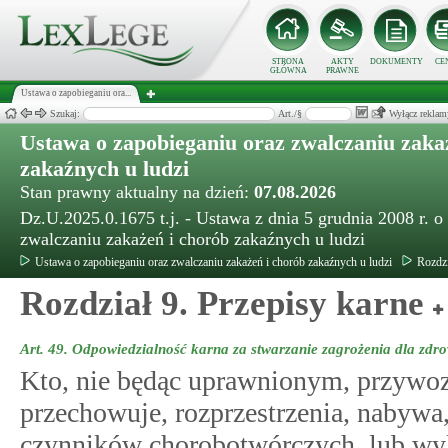
STRONA
AKTY
DOKUMENTY
CE
GŁÓWNA
PRAWNE
Ustawa o zapobieganiu ora...
Szukaj:
Art./§
Wyłącz reklam
Ustawa o zapobieganiu oraz zwalczaniu zaka
zakaźnych u ludzi
Stan prawny aktualny na dzień:
07.08.2026
Dz.U.2025.0.1675 t.j. - Ustawa z dnia 5 grudnia 2008 r. o
zwalczaniu zakażeń i chorób zakaźnych u ludzi
Ustawa o zapobieganiu oraz zwalczaniu zakażeń i chorób zakaźnych u ludzi
Rozdzi
Rozdział 9. Przepisy karne
Art. 49.
Odpowiedzialność karna za stwarzanie zagrożenia dla zdr
Kto, nie będąc uprawnionym, przywoz
przechowuje, rozprzestrzenia, nabyw
czynników chorobotwórczych, lub wyk