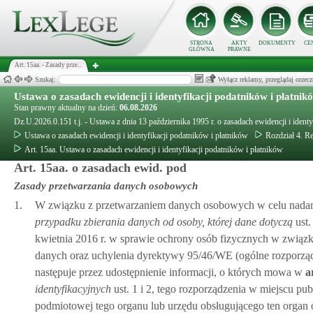
STRONA
AKTY
DOKUMENTY
CE
GŁÓWNA
PRAWNE
Art. 15aa. - Zasady prze...
Szukaj:
Wyłącz reklamy, przeglądaj orz
Ustawa o zasadach ewidencji i identyfikacji podatników i płatnik
Stan prawny aktualny na dzień:
06.08.2026
Dz.U.2026.0.151 t.j. - Ustawa z dnia 13 października 1995 r. o zasadach ewidencji i ident
Ustawa o zasadach ewidencji i identyfikacji podatników i płatników
Rozdział 4. R
Art. 15aa. Ustawa o zasadach ewidencji i identyfikacji podatników i płatników
Art. 15aa. o zasadach ewid. pod
Zasady przetwarzania danych osobowych
1.
W związku z przetwarzaniem danych osobowych w celu nada
przypadku zbierania danych od osoby, której dane dotyczą
ust.
kwietnia 2016 r. w sprawie ochrony osób fizycznych w zwią
danych oraz uchylenia dyrektywy 95/46/WE (ogólne rozporządze
następuje przez udostępnienie informacji, o których mowa w
a
identyfikacyjnych
ust. 1 i 2, tego rozporządzenia w miejscu pub
podmiotowej tego organu lub urzędu obsługującego ten organ 