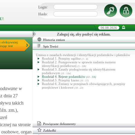
Login:
Hasło:
U!
06.08.2026
Zaloguj się, aby pozbyć się reklam.
Historia zmian
ę efektywniej
zując test
Spis Treści
Ustawa o zasadach ewidencji i identyfikacji podatników i płatników
Rozdział 1. Przepisy ogólne
(1 - 4)
Rozdział 2. Postępowanie w sprawie nadania numeru
identyfikacji podatkowej
(5 - 10b)
Rozdział 3. Zasady posługiwania się identyfikatorem
podatkowym
(11 - 12a)
Rozdział 4. Rejestr podatników
(13 - 15b)
Rozdział 5. Przepisy karne
(16 - 17)
Rozdział 6. Zmiany w przepisach obowiązujących, przepisy
przejściowe i końcowe
 podawane w
(18 - 23)
z dnia 27
pływu takich
óźn. zm.),
szeń
cznej na stronie
Powiązane dokumenty
Zakładki
e osobowe, organ