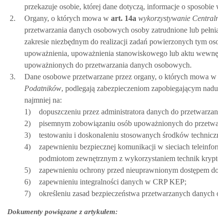
przekazuje osobie, której dane dotyczą, informacje o sposobi
2.
Organy, o których mowa w
art.
14a
wykorzystywanie Central
przetwarzania danych osobowych osoby zatrudnione lub pełni
zakresie niezbędnym do realizacji zadań powierzonych tym 
upoważnienia, upoważnienia stanowiskowego lub aktu wewnętrz
upoważnionych do przetwarzania danych osobowych.
3.
Dane osobowe przetwarzane przez organy, o których mowa w
Podatników
, podlegają zabezpieczeniom zapobiegającym nad
najmniej na:
1)
dopuszczeniu przez administratora danych do przetwarz
2)
pisemnym zobowiązaniu osób upoważnionych do przetwar
3)
testowaniu i doskonaleniu stosowanych środków technicz
4)
zapewnieniu bezpiecznej komunikacji w sieciach teleinf
podmiotom zewnętrznym z wykorzystaniem technik krypt
5)
zapewnieniu ochrony przed nieuprawnionym dostępem 
6)
zapewnieniu integralności danych w CRP KEP;
7)
określeniu zasad bezpieczeństwa przetwarzanych danych
Dokumenty powiązane z artykułem: