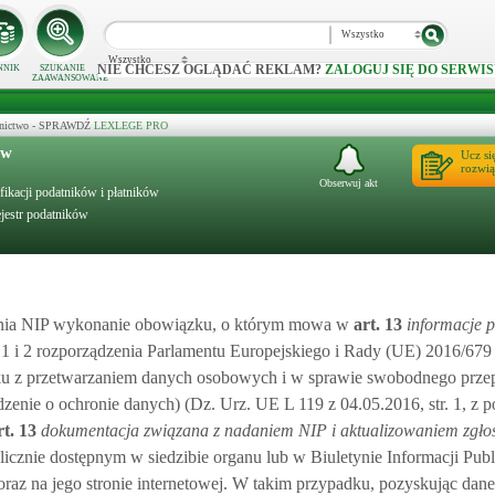
Wszystko
Wszystko
NIE CHCESZ OGLĄDAĆ REKLAM?
ZALOGUJ SIĘ DO SERWIS
NNIK
SZUKANIE
ZAAWANSOWANE
ecznictwo - SPRAWDŹ
LEXLEGE PRO
ów
Ucz si
rozwią
Obserwuj akt
yfikacji podatników i płatników
ejestr podatników
nia NIP wykonanie obowiązku, o którym mowa w
art.
13
informacje
 1 i 2 rozporządzenia Parlamentu Europejskiego i Rady (UE) 2016/679 
zku z przetwarzaniem danych osobowych i w sprawie swobodnego prze
nie o ochronie danych) (Dz. Urz. UE L 119 z 04.05.2016, str. 1, z p
rt.
13
dokumentacja związana z nadaniem NIP i aktualizowaniem zgło
licznie dostępnym w siedzibie organu lub w Biuletynie Informacji Publi
oraz na jego stronie internetowej. W takim przypadku, pozyskując dan