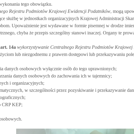
e wykonania tego obowiązku.
nego Rejestru Podmiotów Krajowej Ewidencji Podatników
, mogą upow
ące służbę w jednostkach organizacyjnych Krajowej Administracji Ska
osobom. Upoważnienie jest wydawane w formie pisemnej w drodze imi
nego, chyba że przepis szczególny stanowi inaczej. Organy te prowa
art.
14a
wykorzystywanie Centralnego Rejestru Podmiotów Krajowej 
użyciom lub niezgodnemu z prawem dostępowi lub przekazywaniu pol
ania danych osobowych wyłącznie osób do tego uprawnionych;
zania danych osobowych do zachowania ich w tajemnicy;
nych i organizacyjnych;
ormatycznych, w szczególności przez pozyskiwanie i przekazywanie d
ograficznych;
do CRP KEP;
 osobowych.