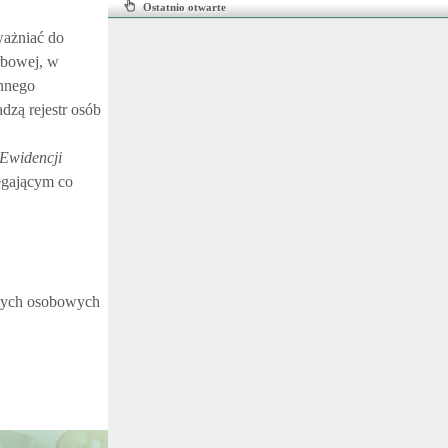
Ostatnio otwarte
ażniać do
rbowej, w
ennego
dzą rejestr osób
Ewidencji
egającym co
anych osobowych