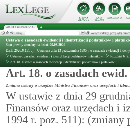
STRONA
AKTY
DOKUMENTY
CE
GŁÓWNA
PRAWNE
Art. 18. o zasadach ewid....
Szukaj:
Wyłącz reklamy, przeglądaj orz
Ustawa o zasadach ewidencji i identyfikacji podatników i płatnik
Stan prawny aktualny na dzień:
09.08.2026
Dz.U.2026.0.151 t.j. - Ustawa z dnia 13 października 1995 r. o zasadach ewidencji i ident
Ustawa o zasadach ewidencji i identyfikacji podatników i płatników
Rozdział 6. Z
Art. 18. Ustawa o zasadach ewidencji i identyfikacji podatników i płatników
Art. 18. o zasadach ewid.
Zmiana ustawy o urzędzie Ministra Finansów oraz urzędach i izba
W ustawie z dnia 29 grudnia
Finansów oraz urzędach i i
1994 r. poz. 511): (zmiany 