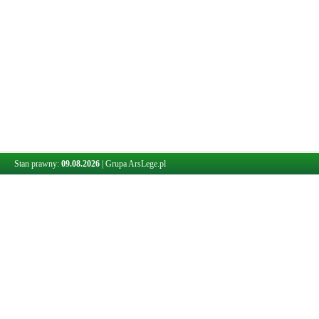
Stan prawny:
09.08.2026
|
Grupa ArsLege.pl