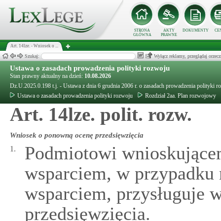
STRONA
AKTY
DOKUMENTY
CE
GŁÓWNA
PRAWNE
Art. 14lze. - Wniosek o ...
Szukaj:
Wyłącz reklamy, przeglądaj orz
Ustawa o zasadach prowadzenia polityki rozwoju
Stan prawny aktualny na dzień:
10.08.2026
Dz.U.2025.0.198 t.j. - Ustawa z dnia 6 grudnia 2006 r. o zasadach prowadzenia polityki r
Ustawa o zasadach prowadzenia polityki rozwoju
Rozdział 2aa. Plan rozwojowy
Art. 14lze. polit. rozw.
Wniosek o ponowną ocenę przedsięwzięcia
Podmiotowi wnioskującem
1.
wsparciem, w przypadku n
wsparciem, przysługuje 
przedsięwzięcia.