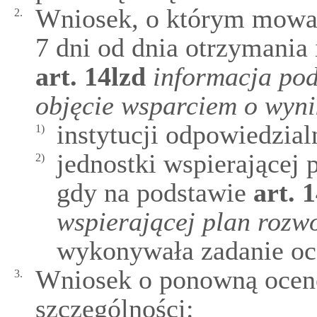
Wniosek, o którym mowa w
2.
7 dni od dnia otrzymania
art.
14lzd
informacja po
objęcie wsparciem o wyni
instytucji odpowiedzialn
1)
jednostki wspierającej
2)
gdy na podstawie
art.
1
wspierającej plan rozwo
wykonywała zadanie oc
Wniosek o ponowną ocenę
3.
szczególności: