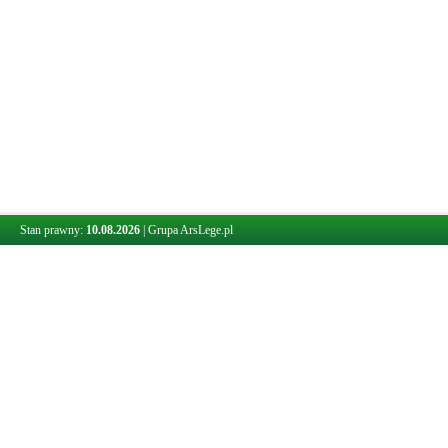
Stan prawny:
10.08.2026
|
Grupa ArsLege.pl