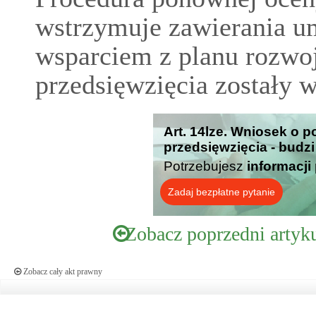
wstrzymuje zawierania u
wsparciem z planu rozwo
przedsięwzięcia zostały 
Art. 14lze. Wniosek o
przedsięwzięcia - budz
Potrzebujesz
informacji
Zadaj bezpłatne pytanie
Zobacz poprzedni artyk
Zobacz cały akt prawny