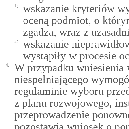
wskazanie kryteriów wy
1)
oceną podmiot, o który
zgadza, wraz z uzasadn
wskazanie nieprawidłow
2)
wystąpiły w procesie o
W przypadku wniesienia 
4.
niespełniającego wymog
regulaminie wyboru prze
z planu rozwojowego, ins
przeprowadzenie ponowne
pozostawia wniosek o pon