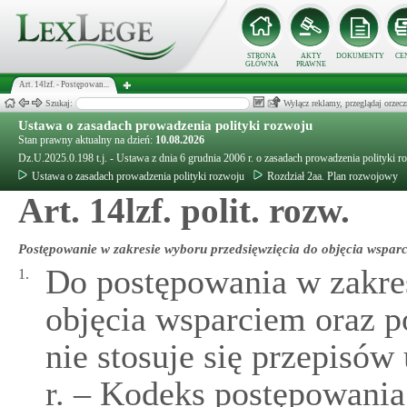
STRONA
AKTY
DOKUMENTY
CE
GŁÓWNA
PRAWNE
Art. 14lzf. - Postępowan...
Szukaj:
Wyłącz reklamy, przeglądaj orz
Ustawa o zasadach prowadzenia polityki rozwoju
Stan prawny aktualny na dzień:
10.08.2026
Dz.U.2025.0.198 t.j. - Ustawa z dnia 6 grudnia 2006 r. o zasadach prowadzenia polityki r
Ustawa o zasadach prowadzenia polityki rozwoju
Rozdział 2aa. Plan rozwojowy
Art. 14lzf. polit. rozw.
Postępowanie w zakresie wyboru przedsięwzięcia do objęcia wspar
Do postępowania w zakre
1.
objęcia wsparciem oraz 
nie stosuje się przepisów
r. – Kodeks postępowania