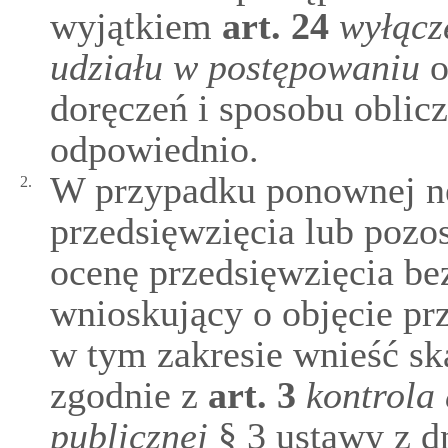
wyjątkiem
art.
24
wyłącz
udziału w postępowaniu
o
doręczeń i sposobu oblicz
odpowiednio.
W przypadku ponownej n
2.
przedsięwzięcia lub poz
ocenę przedsięwzięcia be
wnioskujący o objęcie p
w tym zakresie wnieść sk
zgodnie z
art.
3
kontrola 
publicznej
§ 3 ustawy z dn