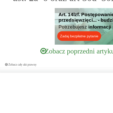
Art. 14lzf. Postępowan
przedsięwzięci... - bud
Potrzebujesz
informacji
Zadaj bezpłatne pytanie
Zobacz poprzedni artyk
Zobacz cały akt prawny