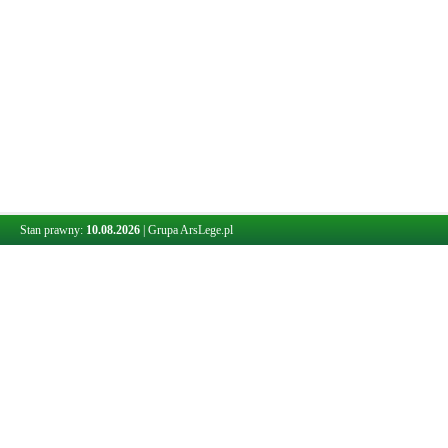
Stan prawny:
10.08.2026
|
Grupa ArsLege.pl