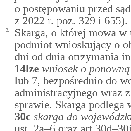
o postępowaniu przed sąd
z 2022 r. poz. 329 i 655).
Skarga, o której mowa w u
3.
podmiot wnioskujący o o
dni od dnia otrzymania i
14lze
wniosek o ponowną 
lub 7, bezpośrednio do 
administracyjnego wraz 
sprawie. Skarga podlega 
30c
skarga do wojewódzk
ust. 2a–6 oraz art 30d–30