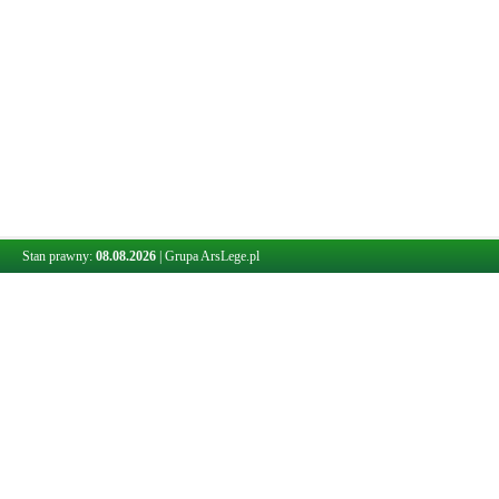
Stan prawny:
08.08.2026
|
Grupa ArsLege.pl