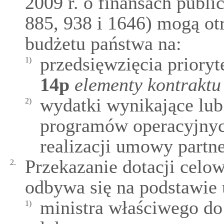
2009 r. o finansach publi
885, 938 i 1646) mogą o
budżetu państwa na:
przedsięwzięcia priory
1)
14p
elementy kontraktu
wydatki wynikające lub 
2)
programów operacyjnyc
realizacji umowy partn
Przekazanie dotacji celow
2.
odbywa się na podstawie
ministra właściwego do
1)