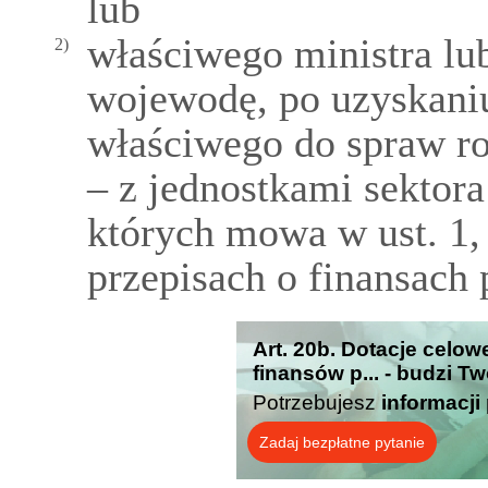
lub
właściwego ministra l
2)
wojewodę, po uzyskaniu
właściwego do spraw r
– z jednostkami sektora
których mowa w ust. 1,
przepisach o finansach 
Art. 20b. Dotacje celow
finansów p... - budzi T
Potrzebujesz
informacji
Zadaj bezpłatne pytanie