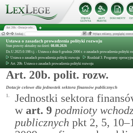
STRONA
AKTY
DOKUMENTY
CE
GŁÓWNA
PRAWNE
Art. 20b. - Dotacje celo...
Szukaj:
Wyłącz reklamy, przeglądaj orz
Ustawa o zasadach prowadzenia polityki rozwoju
Stan prawny aktualny na dzień:
08.08.2026
Dz.U.2025.0.198 t.j. - Ustawa z dnia 6 grudnia 2006 r. o zasadach prowadzenia polityki r
Ustawa o zasadach prowadzenia polityki rozwoju
Rozdział 3. Programy operacyjn
Art. 20b. Ustawa o zasadach prowadzenia polityki rozwoju
Art. 20b. polit. rozw.
Dotacje celowe dla jednostek sektora finansów publicznych
Jednostki sektora finans
1.
w
art.
9
podmioty wchodz
publicznych
pkt 2, 5, 10–