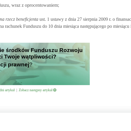
duszu, wraz z oprocentowaniem;
na rzecz beneficjenta
ust. 1 ustawy z dnia 27 sierpnia 2009 r. o finansa
na rachunek Funduszu do 10 dnia miesiąca następującego po miesiącu ic
nie środków Funduszu Rozwoju
i Twoje wątpliwości?
cji prawnej
?
ni artykuł
|
Zobacz następny artykuł