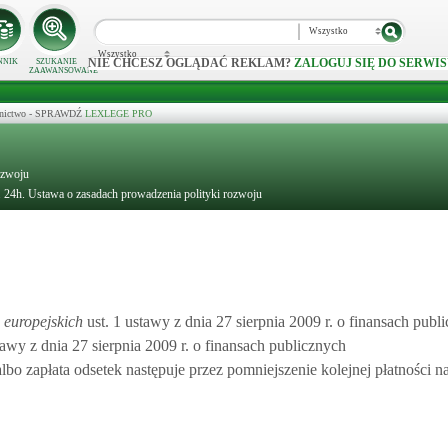
Wszystko
Wszystko
NIE CHCESZ OGLĄDAĆ REKLAM?
ZALOGUJ SIĘ DO SERWIS
NNIK
SZUKANIE
ZAAWANSOWANE
ecznictwo - SPRAWDŹ
LEXLEGE PRO
ozwoju
. 24h. Ustawa o zasadach prowadzenia polityki rozwoju
 europejskich
ust. 1 ustawy z dnia 27 sierpnia 2009 r. o finansach publ
tawy z dnia 27 sierpnia 2009 r. o finansach publicznych
o zapłata odsetek następuje przez pomniejszenie kolejnej płatności na