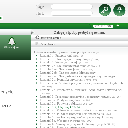
Login:
Hasło:
U!
07.08.2026
Zaloguj się, aby pozbyć się reklam.
Historia zmian
Spis Treści
Obserwuj akt
Ustawa o zasadach prowadzenia polityki rozwoju
Rozdział 1. Przepisy ogólne
(1 - 8)
Rozdział 1a. Koncepcja rozwoju kraju
(8a - 8c)
Rozdział 2. Strategie rozwoju
(9 - 14d)
Rozdział 2a. Dokumenty programowe
(14e - 14l)
Rozdział 2aa. Plan rozwojowy
(14la - 14lzn)
Rozdział 2ab. Plan społeczno-klimatyczny
Rozdział 2ac. Plan partnerstwa krajowego i regionalnego
Rozdział 2b. Kontrakt terytorialny
(14m - 14r)
Rozdział 2ba. Kontrakt programowy i porozumienie terytorialne
(14ra - 14rb)
Rozdział 2c. Programy Europejskiej Współpracy Terytorialnej
icznych,
(14s - 14s)
Rozdział 3. Programy operacyjne i programy rozwoju
(15 - 21)
Rozdział 3a. Polityka miejska
(21a - 21c)
Rozdział 3b. Polityka publiczna
(21d - 21f)
 rzecz
Rozdział 4. (Uchylony)
(22 - 24)
Rozdział 4a. Pobrexitowa rezerwa dostosowawcza
(24a - 24f)
Rozdział 4b. Fundusz Rozwoju Regionalnego
(24g - 24j)
Rozdział 5. Realizacja programów operacyjnych
(25 - 37)
Rozdział 5a. Wsparcie zwrotne
(37a - 37a)
Rozdział 6. Zmiany w przepisach obowiązujących
(38 - 50)
Rozdział 6a. Przepisy epizodyczne