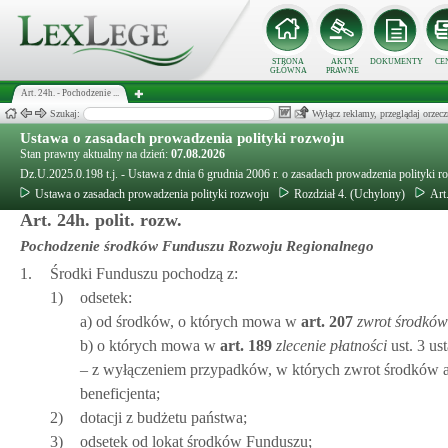
STRONA
AKTY
DOKUMENTY
CE
GŁÓWNA
PRAWNE
Art. 24h. - Pochodzenie ...
Szukaj:
Wyłącz reklamy, przeglądaj orz
Ustawa o zasadach prowadzenia polityki rozwoju
Stan prawny aktualny na dzień:
07.08.2026
Dz.U.2025.0.198 t.j. - Ustawa z dnia 6 grudnia 2006 r. o zasadach prowadzenia polityki r
Ustawa o zasadach prowadzenia polityki rozwoju
Rozdział 4. (Uchylony)
Art
Art. 24h. polit. rozw.
Pochodzenie środków Funduszu Rozwoju Regionalnego
1.
Środki Funduszu pochodzą z:
1)
odsetek:
a) od środków, o których mowa w
art.
207
zwrot środków
b) o których mowa w
art.
189
zlecenie płatności
ust. 3 us
– z wyłączeniem przypadków, w których zwrot środków alb
beneficjenta;
2)
dotacji z budżetu państwa;
3)
odsetek od lokat środków Funduszu;