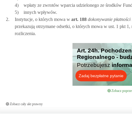
4)
wpłaty ze zwrotów wparcia udzielonego ze środków Fun
5)
innych wpływów.
2.
Instytucje, o których mowa w
art.
188
dokonywanie płatności 
przekazują otrzymane odsetki, o których mowa w ust. 1 pkt 1, 
rozliczenia.
Art. 24h. Pochodze
Regionalnego - budz
Potrzebujesz
informa
Zadaj bezpłatne pytanie
Zobacz poprzed
Zobacz cały akt prawny