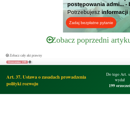
postępowania admi... -
Potrzebujesz
informacji
Zadaj bezpłatne pytanie
Zobacz poprzedni artyk
Zobacz cały akt prawny
Orzeczenia: 199
Do tego Art. 
Art. 37. Ustawa o zasadach prowadzenia
wydał
polityki rozwoju
199 orzecze