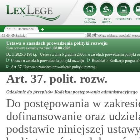
STRONA
AKTY
DOKUMENTY
CE
GŁÓWNA
PRAWNE
Art. 37. - Odesłanie do ...
Szukaj:
Wyłącz reklamy, przeglądaj orz
Ustawa o zasadach prowadzenia polityki rozwoju
Stan prawny aktualny na dzień:
08.08.2026
Dz.U.2025.0.198 t.j. - Ustawa z dnia 6 grudnia 2006 r. o zasadach prowadzenia polityki r
Ustawa o zasadach prowadzenia polityki rozwoju
Rozdział 5. Realizacja program
Art. 37. Ustawa o zasadach prowadzenia polityki rozwoju
Art. 37. polit. rozw.
Odesłanie do przepisów Kodeksu postępowania administracyjnego
Do postępowania w zakresie
dofinansowanie oraz udziel
podstawie niniejszej ustaw