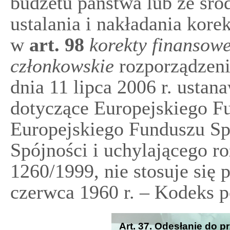
budżetu państwa lub ze śro
ustalania i nakładania kor
w
art.
98
korekty finansow
członkowskie
rozporządzeni
dnia 11 lipca 2006 r. ustan
dotyczące Europejskiego F
Europejskiego Funduszu Sp
Spójności i uchylającego r
1260/1999, nie stosuje się 
czerwca 1960 r. – Kodeks p
Art. 37. Odesłanie do 