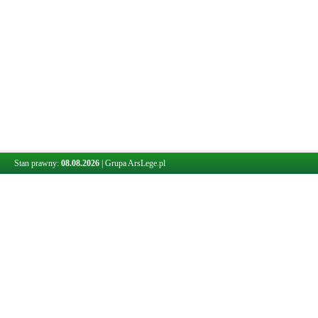
Stan prawny:
08.08.2026
|
Grupa ArsLege.pl