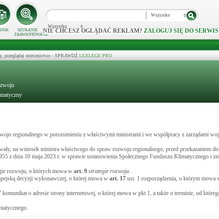
Wszystko
Wszystko
NIE CHCESZ OGLĄDAĆ REKLAM?
ZALOGUJ SIĘ DO SERWIS
NNIK
SZUKANIE
ZAAWANSOWANE
y, przeglądaj orzecznictwo - SPRAWDŹ
LEXLEGE PRO
ozwoju
limatyczny
zwoju regionalnego w porozumieniu z właściwymi ministrami i we współpracy z zarządami wo
wały, na wniosek ministra właściwego do spraw rozwoju regionalnego, przed przekazaniem do
/955 z dnia 10 maja 2023 r. w sprawie ustanowienia Społecznego Funduszu Klimatycznego i zm
egie rozwoju, o których mowa w
art.
9
strategie rozwoju
.
opejską decyzji wykonawczej, o której mowa w
art.
17
ust. 1 rozporządzenia, o którym mowa w
munikat o adresie strony internetowej, o której mowa w pkt 1, a także o terminie, od którego
imatycznego.