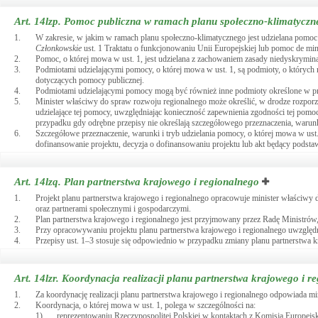
Art. 14lzp.
Pomoc publiczna w ramach planu społeczno-klimatyczn
1.
W zakresie, w jakim w ramach planu społeczno-klimatycznego jest udzielana pomo
Członkowskie
ust. 1 Traktatu o funkcjonowaniu Unii Europejskiej lub pomoc de min
2.
Pomoc, o której mowa w ust. 1, jest udzielana z zachowaniem zasady niedyskryminac
3.
Podmiotami udzielającymi pomocy, o której mowa w ust. 1, są podmioty, o który
dotyczących pomocy publicznej.
4.
Podmiotami udzielającymi pomocy mogą być również inne podmioty określone w p
5.
Minister właściwy do spraw rozwoju regionalnego może określić, w drodze rozporzą
udzielające tej pomocy, uwzględniając konieczność zapewnienia zgodności tej pomoc
przypadku gdy odrębne przepisy nie określają szczegółowego przeznaczenia, warunk
6.
Szczegółowe przeznaczenie, warunki i tryb udzielania pomocy, o której mowa w us
dofinansowanie projektu, decyzja o dofinansowaniu projektu lub akt będący podstawą
Art. 14lzq.
Plan partnerstwa krajowego i regionalnego
1.
Projekt planu partnerstwa krajowego i regionalnego opracowuje minister właściw
oraz partnerami społecznymi i gospodarczymi.
2.
Plan partnerstwa krajowego i regionalnego jest przyjmowany przez Radę Ministrów
3.
Przy opracowywaniu projektu planu partnerstwa krajowego i regionalnego uwzględn
4.
Przepisy ust. 1–3 stosuje się odpowiednio w przypadku zmiany planu partnerstwa k
Art. 14lzr.
Koordynacja realizacji planu partnerstwa krajowego i r
1.
Za koordynację realizacji planu partnerstwa krajowego i regionalnego odpowiada m
2.
Koordynacja, o której mowa w ust. 1, polega w szczególności na:
1)
reprezentowaniu Rzeczypospolitej Polskiej w kontaktach z Komisją Europejską