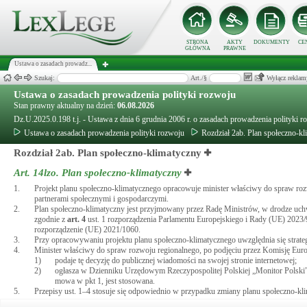
STRONA
AKTY
DOKUMENTY
CE
GŁÓWNA
PRAWNE
Ustawa o zasadach prowadz...
Szukaj:
Art./§
Wyłącz reklam
Ustawa o zasadach prowadzenia polityki rozwoju
Stan prawny aktualny na dzień:
06.08.2026
Dz.U.2025.0.198 t.j. - Ustawa z dnia 6 grudnia 2006 r. o zasadach prowadzenia polityki r
Ustawa o zasadach prowadzenia polityki rozwoju
Rozdział 2ab. Plan społeczno-k
Rozdział 2ab. Plan społeczno-klimatyczny
Art. 14lzo.
Plan społeczno-klimatyczny
1.
Projekt planu społeczno-klimatycznego opracowuje minister właściwy do spraw ro
partnerami społecznymi i gospodarczymi.
2.
Plan społeczno-klimatyczny jest przyjmowany przez Radę Ministrów, w drodze uch
zgodnie z
art.
4
ust. 1 rozporządzenia Parlamentu Europejskiego i Rady (UE) 2023
rozporządzenie (UE) 2021/1060.
3.
Przy opracowywaniu projektu planu społeczno-klimatycznego uwzględnia się strat
4.
Minister właściwy do spraw rozwoju regionalnego, po podjęciu przez Komisję Eur
1)
podaje tę decyzję do publicznej wiadomości na swojej stronie internetowej;
2)
ogłasza w Dzienniku Urzędowym Rzeczypospolitej Polskiej „Monitor Polski” ko
mowa w pkt 1, jest stosowana.
5.
Przepisy ust. 1–4 stosuje się odpowiednio w przypadku zmiany planu społeczno-kl