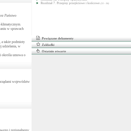
Rozdział 7. Przepisy przejściowe i końcowe
(51 - 56)
zez Państwo
o-klimatycznym.
owaniu w sprawach
Powiązane dokumenty
, a także podmioty
Zakładki
j udzielania, w
Ostatnio otwarte
mi określa umowa o
 zarządami województw
owego i regionalnego;