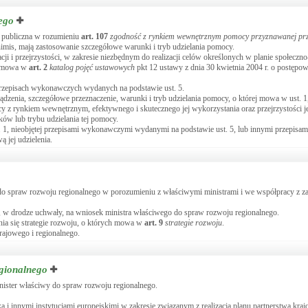
ego
c publiczna w rozumieniu
art.
107
zgodność z rynkiem wewnętrznym pomocy przyznawanej pr
imis, mają zastosowanie szczegółowe warunki i tryb udzielania pomocy.
ji i przejrzystości, w zakresie niezbędnym do realizacji celów określonych w planie społeczn
ch mowa w
art.
2
katalog pojęć ustawowych
pkt 12 ustawy z dnia 30 kwietnia 2004 r. o postęp
rzepisach wykonawczych wydanych na podstawie ust. 5.
dzenia, szczegółowe przeznaczenie, warunki i tryb udzielania pomocy, o której mowa w ust. 1
y z rynkiem wewnętrznym, efektywnego i skutecznego jej wykorzystania oraz przejrzystości je
ów lub trybu udzielania tej pomocy.
t. 1, nieobjętej przepisami wykonawczymi wydanymi na podstawie ust. 5, lub innymi przepisa
 jej udzielenia.
y do spraw rozwoju regionalnego w porozumieniu z właściwymi ministrami i we współpracy z
, w drodze uchwały, na wniosek ministra właściwego do spraw rozwoju regionalnego.
ia się strategie rozwoju, o których mowa w
art.
9
strategie rozwoju
.
rajowego i regionalnego.
egionalnego
inister właściwy do spraw rozwoju regionalnego.
 i innymi instytucjami europejskimi w zakresie związanym z realizacją planu partnerstwa kraj