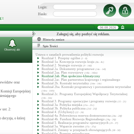
Login:
Hasło:
U!
06.08.2026
Zaloguj się, aby pozbyć się reklam.
Historia zmian
Spis Treści
Obserwuj akt
Ustawa o zasadach prowadzenia polityki rozwoju
Rozdział 1. Przepisy ogólne
(1 - 8)
Rozdział 1a. Koncepcja rozwoju kraju
(8a - 8c)
Rozdział 2. Strategie rozwoju
(9 - 14d)
Rozdział 2a. Dokumenty programowe
(14e - 14l)
Rozdział 2aa. Plan rozwojowy
(14la - 14lzn)
Rozdział 2ab. Plan społeczno-klimatyczny
Rozdział 2ac. Plan partnerstwa krajowego i regionalnego
jewództw oraz
Rozdział 2b. Kontrakt terytorialny
(14m - 14r)
Rozdział 2ba. Kontrakt programowy i porozumienie terytorialne
 Komisji Europejskiej
(14ra - 14rb)
Rozdział 2c. Programy Europejskiej Współpracy Terytorialnej
ieniającego
(14s - 14s)
Rozdział 3. Programy operacyjne i programy rozwoju
(15 - 21)
Rozdział 3a. Polityka miejska
(21a - 21c)
Rozdział 3b. Polityka publiczna
 ust. 2:
(21d - 21f)
Rozdział 4. (Uchylony)
(22 - 24)
Rozdział 4a. Pobrexitowa rezerwa dostosowawcza
(24a - 24f)
 decyzja, o której
Rozdział 4b. Fundusz Rozwoju Regionalnego
(24g - 24j)
Rozdział 5. Realizacja programów operacyjnych
(25 - 37)
Rozdział 5a. Wsparcie zwrotne
(37a - 37a)
Rozdział 6. Zmiany w przepisach obowiązujących
(38 - 50)
Rozdział 6a. Przepisy epizodyczne