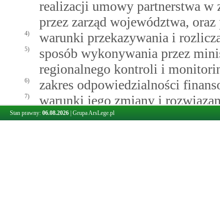
realizacji umowy partnerstwa w 
przez zarząd województwa, oraz 
4)
warunki przekazywania i rozlicz
5)
sposób wykonywania przez mini
regionalnego kontroli i monitor
6)
zakres odpowiedzialności finan
7)
warunki jego zmiany i rozwiązan
2.
Projekt kontraktu programowego p
Stan prawny:
06.08.2026
|
Grupa ArsLege.pl
rozwoju regionalnego.
3.
Projekt kontraktu programowego m
regionalnego negocjuje z zarząde
4.
Kontrakt programowy jest zawiera
rozwoju regionalnego oraz zarząd
5.
Kontrakt programowy stanowi pods