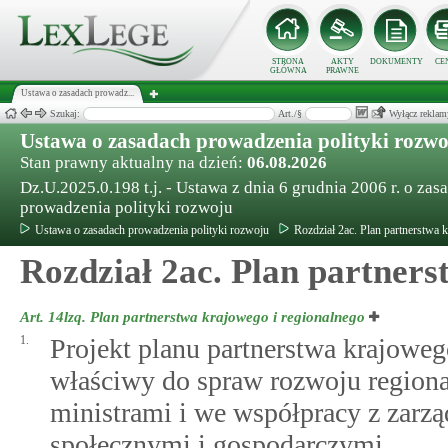
STRONA
AKTY
DOKUMENTY
CE
GŁÓWNA
PRAWNE
Ustawa o zasadach prowadz...
Szukaj:
Art./§
Wyłącz reklam
Ustawa o zasadach prowadzenia polityki rozw
Stan prawny aktualny na dzień:
06.08.2026
Dz.U.2025.0.198 t.j. - Ustawa z dnia 6 grudnia 2006 r. o zas
prowadzenia polityki rozwoju
Ustawa o zasadach prowadzenia polityki rozwoju
Rozdział 2ac. Plan partnerstwa 
Rozdział 2ac. Plan partners
Art. 14lzq.
Plan partnerstwa krajowego i regionalnego
1.
Projekt planu partnerstwa krajoweg
właściwy do spraw rozwoju region
ministrami i we współpracy z zarz
społecznymi i gospodarczymi.