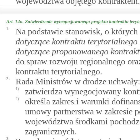
województwa objętego kontraktem.
Art. 14o.
Zatwierdzenie wynegocjowanego projektu kontraktu teryt
1.
Na podstawie stanowisk, o który
dotyczące kontraktu terytorialnego
dotyczące proponowanego kontraktu
do spraw rozwoju regionalnego ora
kontraktu terytorialnego.
2.
Rada Ministrów w drodze uchwały
1)
zatwierdza wynegocjowany kontra
2)
określa zakres i warunki dofinan
umowy partnerstwa w zakresie po
województwa środkami pochodząc
zagranicznych.
3.