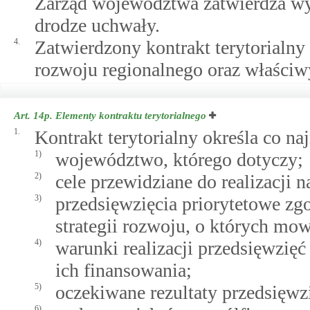
Zarząd województwa zatwierdza wy
drodze uchwały.
4.
Zatwierdzony kontrakt terytorialny
rozwoju regionalnego oraz właści
Art. 14p.
Elementy kontraktu terytorialnego
1.
Kontrakt terytorialny określa co na
1)
województwo, którego dotyczy;
2)
cele przewidziane do realizacji 
3)
przedsięwzięcia priorytetowe z
strategii rozwoju, o których m
4)
warunki realizacji przedsięwzięć
ich finansowania;
5)
oczekiwane rezultaty przedsięwz
6)