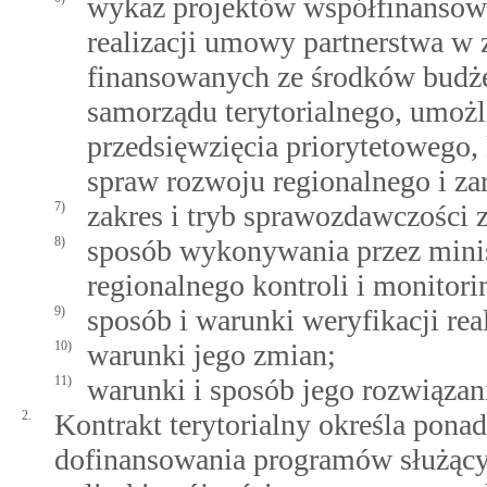
wykaz projektów współfinanso
realizacji umowy partnerstwa w z
finansowanych ze środków budże
samorządu terytorialnego, umożl
przedsięwzięcia priorytetowego, 
spraw rozwoju regionalnego i za
7)
zakres i tryb sprawozdawczości z 
8)
sposób wykonywania przez mini
regionalnego kontroli i monitorin
9)
sposób i warunki weryfikacji rea
10)
warunki jego zmian;
11)
warunki i sposób jego rozwiązan
2.
Kontrakt terytorialny określa pona
dofinansowania programów służącyc