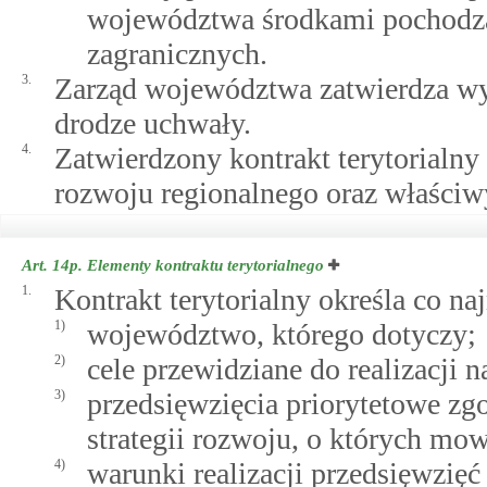
województwa środkami pochodząc
zagranicznych.
3.
Zarząd województwa zatwierdza wy
drodze uchwały.
4.
Zatwierdzony kontrakt terytorialny
rozwoju regionalnego oraz właści
Art. 14p.
Elementy kontraktu terytorialnego
1.
Kontrakt terytorialny określa co na
1)
województwo, którego dotyczy;
2)
cele przewidziane do realizacji 
3)
przedsięwzięcia priorytetowe z
strategii rozwoju, o których m
4)
warunki realizacji przedsięwzięć