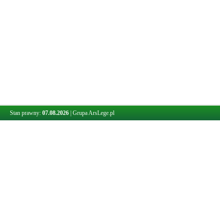
Stan prawny:
07.08.2026
|
Grupa ArsLege.pl