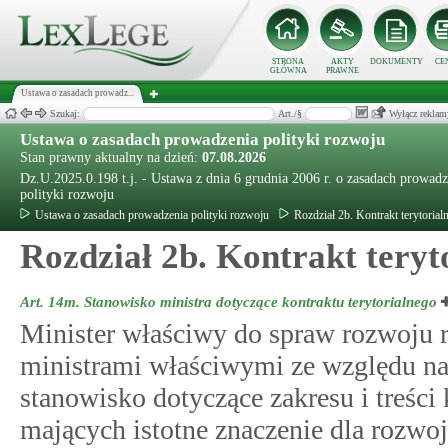
STRONA
AKTY
DOKUMENTY
CE
GŁÓWNA
PRAWNE
Ustawa o zasadach prowadz...
Szukaj:
Art./§
Wyłącz reklam
Ustawa o zasadach prowadzenia polityki rozwoju
Stan prawny aktualny na dzień:
07.08.2026
Dz.U.2025.0.198 t.j. - Ustawa z dnia 6 grudnia 2006 r. o zasadach prowadz
polityki rozwoju
Ustawa o zasadach prowadzenia polityki rozwoju
Rozdział 2b. Kontrakt terytorial
Rozdział 2b. Kontrakt teryt
Art. 14m.
Stanowisko ministra dotyczące kontraktu terytorialnego
Minister właściwy do spraw rozwoju 
ministrami właściwymi ze względu na 
stanowisko dotyczące zakresu i treści
mających istotne znaczenie dla rozwo