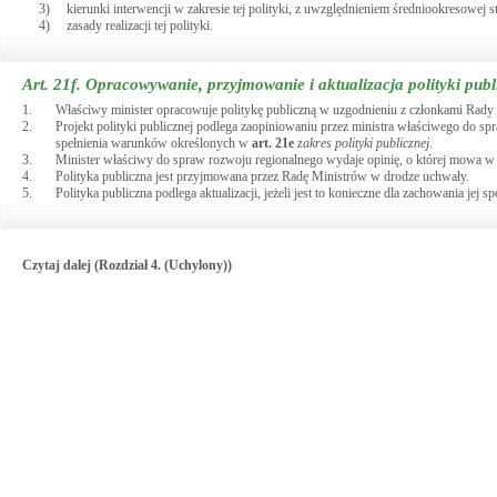
3)
kierunki interwencji w zakresie tej polityki, z uwzględnieniem średniookresowej s
4)
zasady realizacji tej polityki.
Art. 21f.
Opracowywanie, przyjmowanie i aktualizacja polityki publ
1.
Właściwy minister opracowuje politykę publiczną w uzgodnieniu z członkami Rady
2.
Projekt polityki publicznej podlega zaopiniowaniu przez ministra właściwego do sp
spełnienia warunków określonych w
art.
21e
zakres polityki publicznej
.
3.
Minister właściwy do spraw rozwoju regionalnego wydaje opinię, o której mowa w ust
4.
Polityka publiczna jest przyjmowana przez Radę Ministrów w drodze uchwały.
5.
Polityka publiczna podlega aktualizacji, jeżeli jest to konieczne dla zachowania jej s
Czytaj dalej (Rozdział 4. (Uchylony))