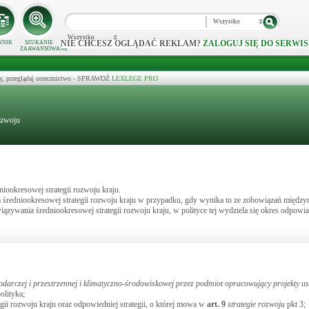
Wszystko
Wszystko
NIE CHCESZ OGLĄDAĆ REKLAM?
ZALOGUJ SIĘ DO SERWIS
NNIK
SZUKANIE
ZAAWANSOWANE
y, przeglądaj orzecznictwo - SPRAWDŹ
LEXLEGE PRO
ozwoju
iookresowej strategii rozwoju kraju.
 średniookresowej strategii rozwoju kraju w przypadku, gdy wynika to ze zobowiązań międz
zywania średniookresowej strategii rozwoju kraju, w polityce tej wydziela się okres odpowi
podarczej i przestrzennej i klimatyczno-środowiskowej przez podmiot opracowujący projekty
us
olityka;
tegii rozwoju kraju oraz odpowiedniej strategii, o której mowa w
art.
9
strategie rozwoju
pkt 3;