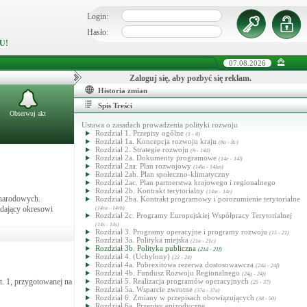
Login:
Hasło:
U!
07.08.2026
Zaloguj się, aby pozbyć się reklam.
Historia zmian
Spis Treści
Obserwuj akt
Ustawa o zasadach prowadzenia polityki rozwoju
Rozdział 1. Przepisy ogólne
(1 - 8)
Rozdział 1a. Koncepcja rozwoju kraju
(8a - 8c)
Rozdział 2. Strategie rozwoju
(9 - 14d)
Rozdział 2a. Dokumenty programowe
(14e - 14l)
Rozdział 2aa. Plan rozwojowy
(14la - 14lzn)
Rozdział 2ab. Plan społeczno-klimatyczny
Rozdział 2ac. Plan partnerstwa krajowego i regionalnego
Rozdział 2b. Kontrakt terytorialny
(14m - 14r)
ynarodowych.
Rozdział 2ba. Kontrakt programowy i porozumienie terytorialne
adający okresowi
(14ra - 14rb)
Rozdział 2c. Programy Europejskiej Współpracy Terytorialnej
(14s - 14s)
Rozdział 3. Programy operacyjne i programy rozwoju
(15 - 21)
Rozdział 3a. Polityka miejska
(21a - 21c)
Rozdział 3b. Polityka publiczna
(21d - 21f)
Rozdział 4. (Uchylony)
(22 - 24)
Rozdział 4a. Pobrexitowa rezerwa dostosowawcza
(24a - 24f)
Rozdział 4b. Fundusz Rozwoju Regionalnego
(24g - 24j)
t. 1, przygotowanej na
Rozdział 5. Realizacja programów operacyjnych
(25 - 37)
Rozdział 5a. Wsparcie zwrotne
(37a - 37a)
Rozdział 6. Zmiany w przepisach obowiązujących
(38 - 50)
Rozdział 6a. Przepisy epizodyczne