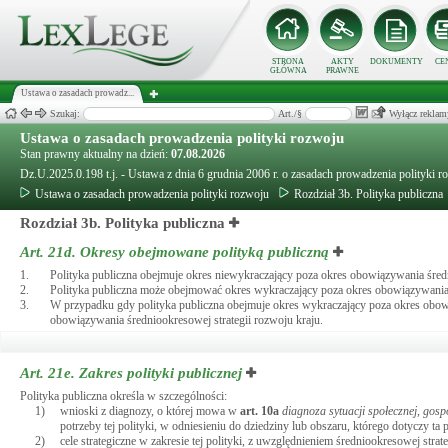
STRONA
AKTY
DOKUMENTY
CE
GŁÓWNA
PRAWNE
Ustawa o zasadach prowadz...
Szukaj:
Art./§
Wyłącz reklam
Ustawa o zasadach prowadzenia polityki rozwoju
Stan prawny aktualny na dzień:
07.08.2026
Dz.U.2025.0.198 t.j. - Ustawa z dnia 6 grudnia 2006 r. o zasadach prowadzenia polityki r
Ustawa o zasadach prowadzenia polityki rozwoju
Rozdział 3b. Polityka publiczna
Rozdział 3b. Polityka publiczna
Art. 21d.
Okresy obejmowane polityką publiczną
1.
Polityka publiczna obejmuje okres niewykraczający poza okres obowiązywania średn
2.
Polityka publiczna może obejmować okres wykraczający poza okres obowiązywania
3.
W przypadku gdy polityka publiczna obejmuje okres wykraczający poza okres obowią
obowiązywania średniookresowej strategii rozwoju kraju.
Art. 21e.
Zakres polityki publicznej
Polityka publiczna określa w szczególności:
1)
wnioski z diagnozy, o której mowa w
art.
10a
diagnoza sytuacji społecznej, gos
potrzeby tej polityki, w odniesieniu do dziedziny lub obszaru, którego dotyczy ta p
2)
cele strategiczne w zakresie tej polityki, z uwzględnieniem średniookresowej stra