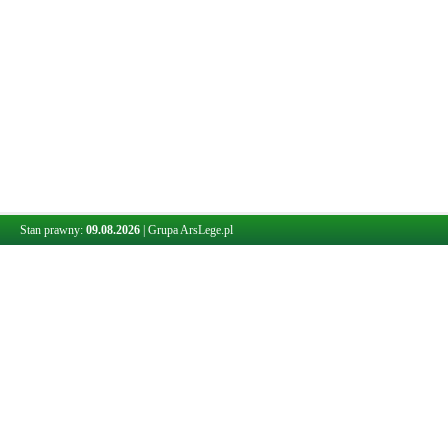
Stan prawny:
09.08.2026
|
Grupa ArsLege.pl