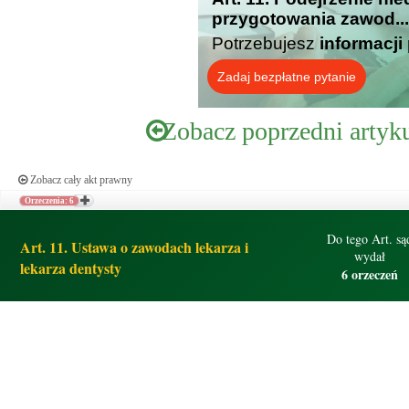
przygotowania zawod...
Potrzebujesz
informacji
Zadaj bezpłatne pytanie
Zobacz poprzedni artyk
Zobacz cały akt prawny
Orzeczenia: 6
Do tego Art. są
Art. 11. Ustawa o zawodach lekarza i
wydał
lekarza dentysty
6 orzeczeń