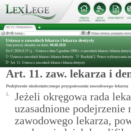
STRONA
AKTY
DOKUMENTY
CE
GŁÓWNA
PRAWNE
Art. 11. - Podejrzenie n...
Szukaj:
Wyłącz reklamy, przeglądaj orz
Ustawa o zawodach lekarza i lekarza dentysty
Stan prawny aktualny na dzień:
08.08.2026
Dz.U.2026.0.37 t.j. - Ustawa z dnia 5 grudnia 1996 r. o zawodach lekarza i lekarza dentys
Ustawa o zawodach lekarza i lekarza dentysty
Rozdział 2. Prawo wykonywania za
Art. 11. Ustawa o zawodach lekarza i lekarza dentysty
Art. 11. zaw. lekarza i den
Podejrzenie niedostatecznego przygotowania zawodowego lekarza
Jeżeli okręgowa rada lekar
1.
uzasadnione podejrzenie 
zawodowego lekarza, powo