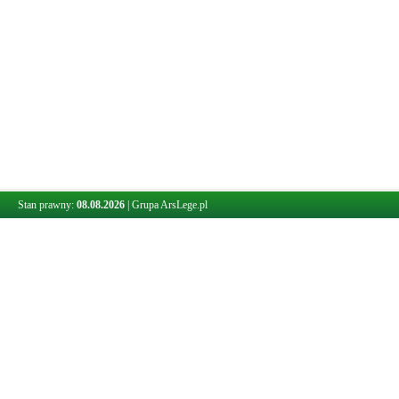
Stan prawny:
08.08.2026
|
Grupa ArsLege.pl