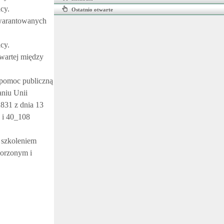
cy.
Ostatnio otwarte
Gwarantowanych
cy.
wartej między
 pomoc publiczną
niu Unii
831 z dnia 13
i 40_108
 szkoleniem
worzonym i