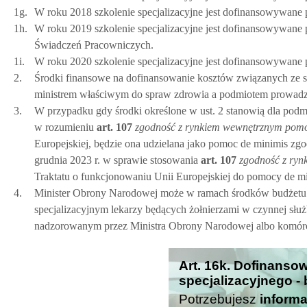
1g.
W roku 2018 szkolenie specjalizacyjne jest dofinansowywane
1h.
W roku 2019 szkolenie specjalizacyjne jest dofinansowywan
Świadczeń Pracowniczych.
1i.
W roku 2020 szkolenie specjalizacyjne jest dofinansowywane
2.
Środki finansowe na dofinansowanie kosztów związanych ze 
ministrem właściwym do spraw zdrowia a podmiotem prowadzą
3.
W przypadku gdy środki określone w ust. 2 stanowią dla podm
w rozumieniu
art.
107
zgodność z rynkiem wewnętrznym pomo
Europejskiej, będzie ona udzielana jako pomoc de minimis z
grudnia 2023 r. w sprawie stosowania
art.
107
zgodność z ry
Traktatu o funkcjonowaniu Unii Europejskiej do pomocy de m
4.
Minister Obrony Narodowej może w ramach środków budżetu p
specjalizacyjnym lekarzy będących żołnierzami w czynnej słu
nadzorowanym przez Ministra Obrony Narodowej albo komórce 
Art. 16k. Dofinanso
specjalizacyjnego -
Potrzebujesz
informa