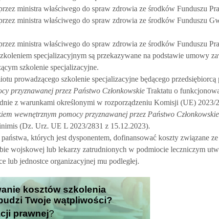
 przez ministra właściwego do spraw zdrowia ze środków Funduszu Pra
e przez ministra właściwego do spraw zdrowia ze środków Funduszu 
 przez ministra właściwego do spraw zdrowia ze środków Funduszu Pra
szkoleniem specjalizacyjnym są przekazywane na podstawie umowy za
cym szkolenie specjalizacyjne.
iotu prowadzącego szkolenie specjalizacyjne będącego przedsiębiorcą
cy przyznawanej przez Państwo Członkowskie
Traktatu o funkcjonowa
godnie z warunkami określonymi w rozporządzeniu Komisji (UE) 2023/2
nkiem wewnętrznym pomocy przyznawanej przez Państwo Członkowskie
inimis (Dz. Urz. UE L 2023/2831 z 15.12.2023).
aństwa, których jest dysponentem, dofinansować koszty związane ze
żbie wojskowej lub lekarzy zatrudnionych w podmiocie leczniczym ut
lub jednostce organizacyjnej mu podległej.
wanie kosztów szkolenia
 budzi Twoje wątpliwości?
cji prawnej
?