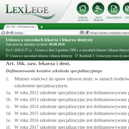
STRONA
AKTY
DOKUMENTY
CE
GŁÓWNA
PRAWNE
Art. 16k. - Dofinansowan...
Szukaj:
Wyłącz reklamy, przeglądaj orz
Ustawa o zawodach lekarza i lekarza dentysty
Stan prawny aktualny na dzień:
06.08.2026
Dz.U.2026.0.37 t.j. - Ustawa z dnia 5 grudnia 1996 r. o zawodach lekarza i lekarza dentys
Ustawa o zawodach lekarza i lekarza dentysty
Rozdział 3. Ustawiczny rozwój za
Art. 16k. zaw. lekarza i dent.
Dofinansowanie kosztów szkolenia specjalizacyjnego
1.
Minister właściwy do spraw zdrowia może, w ramach środków 
szkoleniem specjalizacyjnym.
1a.
W roku 2012 szkolenie specjalizacyjne jest dofinansowywane
1b.
W roku 2013 szkolenie specjalizacyjne jest dofinansowywane
1c.
W roku 2014 szkolenie specjalizacyjne jest dofinansowywane
1d.
W roku 2015 szkolenie specjalizacyjne jest dofinansowywane
1e.
W roku 2016 szkolenie specjalizacyjne jest dofinansowywane
1f.
W roku 2017 szkolenie specjalizacyjne jest dofinansowywane