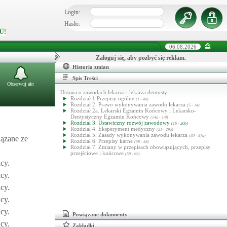
Login:
Hasło:
U!
06.08.2026
Zaloguj się, aby pozbyć się reklam.
Historia zmian
Spis Treści
Obserwuj akt
Ustawa o zawodach lekarza i lekarza dentysty
Rozdział 1 Przepisy ogólne
(1 - 4a)
Rozdział 2. Prawo wykonywania zawodu lekarza
(5 - 14)
Rozdział 2a. Lekarski Egzamin Końcowy i Lekarsko-
Dentystyczny Egzamin Końcowy
(14a - 14f)
Rozdział 3. Ustawiczny rozwój zawodowy
(15 - 20b)
Rozdział 4. Eksperyment medyczny
(21 - 29a)
Rozdział 5. Zasady wykonywania zawodu lekarza
(30 - 57a)
iązane ze
Rozdział 6. Przepisy karne
(58 - 58)
Rozdział 7. Zmiany w przepisach obowiązujących, przepisy
przejściowe i końcowe
(59 - 69)
cy.
cy.
cy.
cy.
cy.
Powiązane dokumenty
cy.
Zakładki