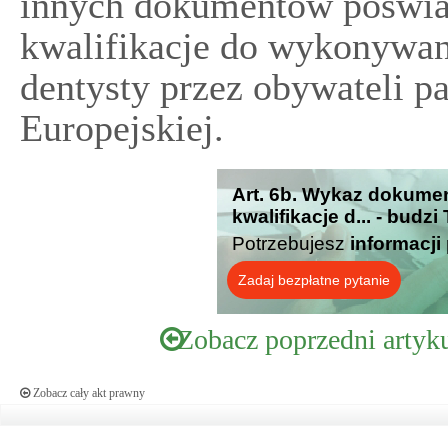
innych dokumentów poświa
kwalifikacje do wykonywan
dentysty przez obywateli p
Europejskiej.
Art. 6b. Wykaz dokume
kwalifikacje d... - budz
Potrzebujesz
informacji
Zadaj bezpłatne pytanie
Zobacz poprzedni artyk
Zobacz cały akt prawny