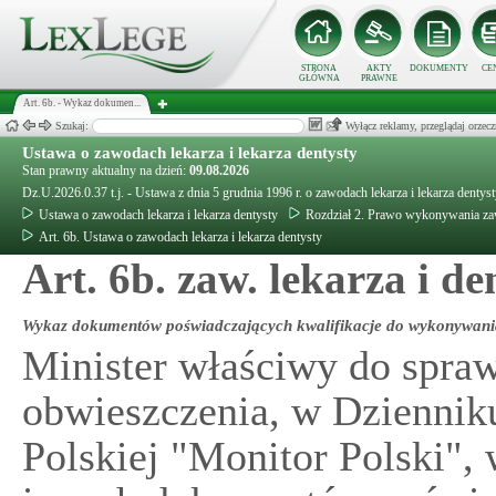
STRONA
AKTY
DOKUMENTY
CE
GŁÓWNA
PRAWNE
Art. 6b. - Wykaz dokumen...
Szukaj:
Wyłącz reklamy, przeglądaj orz
Ustawa o zawodach lekarza i lekarza dentysty
Stan prawny aktualny na dzień:
09.08.2026
Dz.U.2026.0.37 t.j. - Ustawa z dnia 5 grudnia 1996 r. o zawodach lekarza i lekarza dentys
Ustawa o zawodach lekarza i lekarza dentysty
Rozdział 2. Prawo wykonywania za
Art. 6b. Ustawa o zawodach lekarza i lekarza dentysty
Art. 6b. zaw. lekarza i de
Wykaz dokumentów poświadczających kwalifikacje do wykonywani
Minister właściwy do spraw
obwieszczenia, w Dzienni
Polskiej "Monitor Polski"