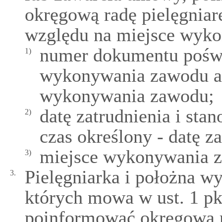
okręgową radę pielęgniar
względu na miejsce wyko
numer dokumentu poświ
1)
wykonywania zawodu a
wykonywania zawodu;
datę zatrudnienia i st
2)
czas określony - datę 
miejsce wykonywania 
3)
Pielęgniarka i położna w
3.
których mowa w ust. 1 pk
poinformować okręgową ra