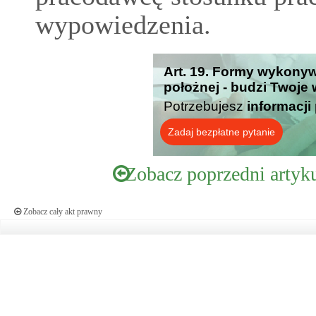
wypowiedzenia.
Art. 19. Formy wykonyw
położnej - budzi Twoje
Potrzebujesz
informacji
Zadaj bezpłatne pytanie
Zobacz poprzedni artyk
Zobacz cały akt prawny