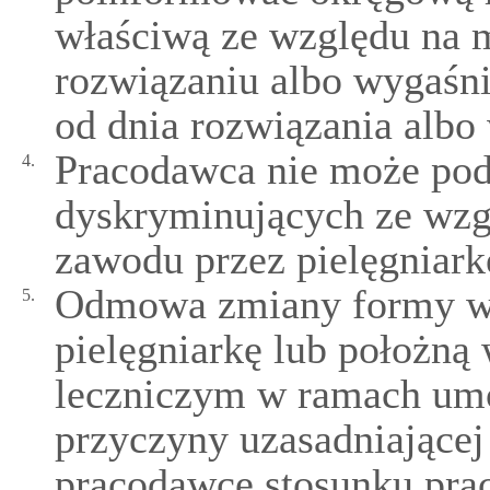
właściwą ze względu na 
rozwiązaniu albo wygaśn
od dnia rozwiązania alb
Pracodawca nie może po
4.
dyskryminujących ze wz
zawodu przez pielęgniark
Odmowa zmiany formy w
5.
pielęgniarkę lub położn
leczniczym w ramach umo
przyczyny uzasadniające
pracodawcę stosunku prac