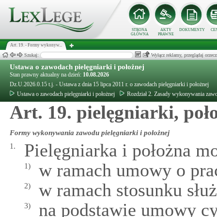
STRONA
AKTY
DOKUMENTY
CE
GŁÓWNA
PRAWNE
Art. 19. - Formy wykonyw...
Szukaj:
Wyłącz reklamy, przeglądaj orz
Ustawa o zawodach pielęgniarki i położnej
Stan prawny aktualny na dzień:
10.08.2026
Dz.U.2026.0.15 t.j. - Ustawa z dnia 15 lipca 2011 r. o zawodach pielęgniarki i położnej
Ustawa o zawodach pielęgniarki i położnej
Rozdział 2. Zasady wykonywania za
Art. 19. pielęgniarki, poł
Formy wykonywania zawodu pielęgniarki i położnej
Pielęgniarka i położna 
1.
w ramach umowy o pra
1)
w ramach stosunku słu
2)
na podstawie umowy cy
3)