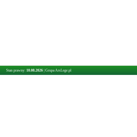
Stan prawny:
10.08.2026
|
Grupa ArsLege.pl