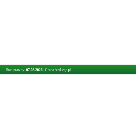
Stan prawny:
07.08.2026
|
Grupa ArsLege.pl