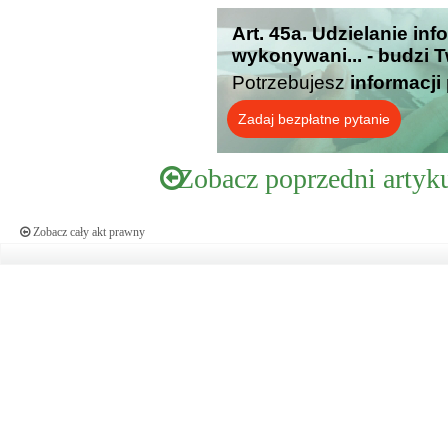
Art. 45a. Udzielanie in
wykonywani... - budzi 
Potrzebujesz
informacji
Zadaj bezpłatne pytanie
Zobacz poprzedni artyk
Zobacz cały akt prawny