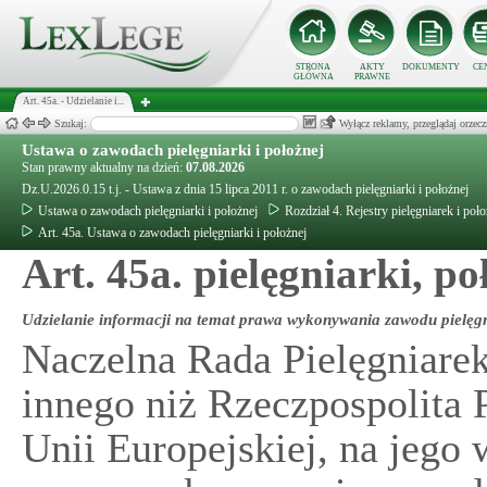
STRONA
AKTY
DOKUMENTY
CE
GŁÓWNA
PRAWNE
Art. 45a. - Udzielanie i...
Szukaj:
Wyłącz reklamy, przeglądaj orz
Ustawa o zawodach pielęgniarki i położnej
Stan prawny aktualny na dzień:
07.08.2026
Dz.U.2026.0.15 t.j. - Ustawa z dnia 15 lipca 2011 r. o zawodach pielęgniarki i położnej
Ustawa o zawodach pielęgniarki i położnej
Rozdział 4. Rejestry pielęgniarek i po
Art. 45a. Ustawa o zawodach pielęgniarki i położnej
Art. 45a. pielęgniarki, po
Udzielanie informacji na temat prawa wykonywania zawodu pielęgni
Naczelna Rada Pielęgniarek
innego niż Rzeczpospolita
Unii Europejskiej, na jego 