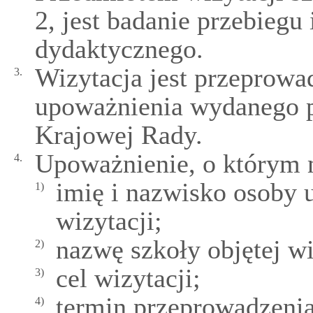
2, jest badanie przebiegu
dydaktycznego.
Wizytacja jest przeprowa
3.
upoważnienia wydanego 
Krajowej Rady.
Upoważnienie, o którym 
4.
imię i nazwisko osoby 
1)
wizytacji;
nazwę szkoły objętej wi
2)
cel wizytacji;
3)
termin przeprowadzenia
4)