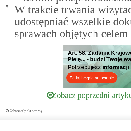
W trakcie trwania wizytac
5.
udostępniać wszelkie dok
sprawach objętych celem 
Art. 58. Zadania Krajow
Pielę... - budzi Twoje w
Potrzebujesz
informacji
Zadaj bezpłatne pytanie
Zobacz poprzedni artyk
Zobacz cały akt prawny