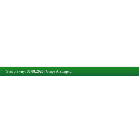
Stan prawny:
08.08.2026
|
Grupa ArsLege.pl