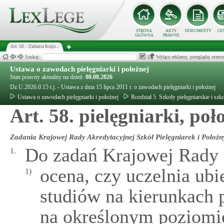
STRONA
AKTY
DOKUMENTY
CE
GŁÓWNA
PRAWNE
Art. 58. - Zadania Krajo...
Szukaj:
Wyłącz reklamy, przeglądaj orz
Ustawa o zawodach pielęgniarki i położnej
Stan prawny aktualny na dzień:
08.08.2026
Dz.U.2026.0.15 t.j. - Ustawa z dnia 15 lipca 2011 r. o zawodach pielęgniarki i położnej
Ustawa o zawodach pielęgniarki i położnej
Rozdział 5. Szkoły pielęgniarskie i sz
Art. 58. pielęgniarki, poł
Zadania Krajowej Rady Akredytacyjnej Szkół Pielęgniarek i Położn
Do zadań Krajowej Rady 
1.
ocena, czy uczelnia ubi
1)
studiów na kierunkach 
na określonym poziomie