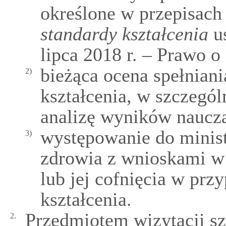
określone w przepisac
standardy kształcenia
us
lipca 2018 r. – Prawo o
bieżąca ocena spełnian
2)
kształcenia, w szczegól
analizę wyników naucza
występowanie do minis
3)
zdrowia z wnioskami w 
lub jej cofnięcia w prz
kształcenia.
Przedmiotem wizytacji sz
2.