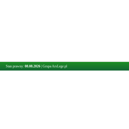
Stan prawny:
08.08.2026
|
Grupa ArsLege.pl