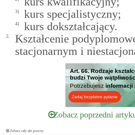
kurs kwalifikacyjny;
kurs specjalistyczny;
3)
kurs dokształcający.
4)
Kształcenie podyplomowe
2.
stacjonarnym i niestacjo
Art. 66. Rodzaje kszta
budzi Twoje wątpliwośc
Potrzebujesz
informacji
Zadaj bezpłatne pytanie
Zobacz poprzedni artyk
Zobacz cały akt prawny