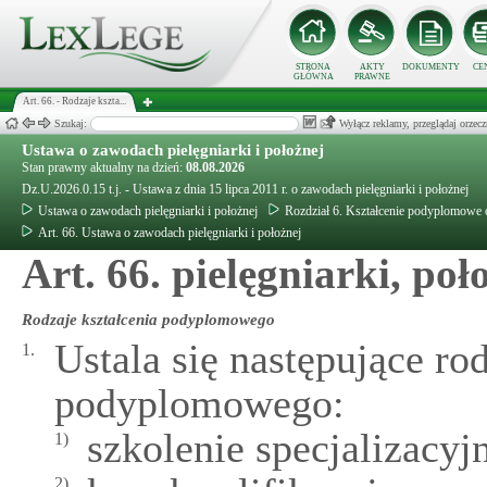
STRONA
AKTY
DOKUMENTY
CE
GŁÓWNA
PRAWNE
Art. 66. - Rodzaje kszta...
Szukaj:
Wyłącz reklamy, przeglądaj orz
Ustawa o zawodach pielęgniarki i położnej
Stan prawny aktualny na dzień:
08.08.2026
Dz.U.2026.0.15 t.j. - Ustawa z dnia 15 lipca 2011 r. o zawodach pielęgniarki i położnej
Ustawa o zawodach pielęgniarki i położnej
Rozdział 6. Kształcenie podyplomowe or
Art. 66. Ustawa o zawodach pielęgniarki i położnej
Art. 66. pielęgniarki, poł
Rodzaje kształcenia podyplomowego
Ustala się następujące ro
1.
podyplomowego:
szkolenie specjalizacyjn
1)
2)