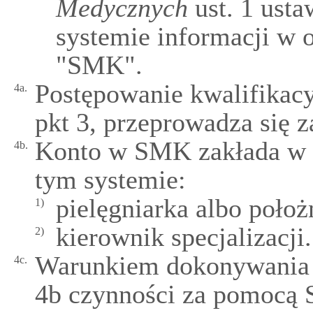
Medycznych
ust. 1 usta
systemie informacji w 
"SMK".
Postępowanie kwalifikacy
4a.
pkt 3, przeprowadza się
Konto w SMK zakłada w 
4b.
tym systemie:
pielęgniarka albo położ
1)
kierownik specjalizacji.
2)
Warunkiem dokonywania p
4c.
4b czynności za pomocą 