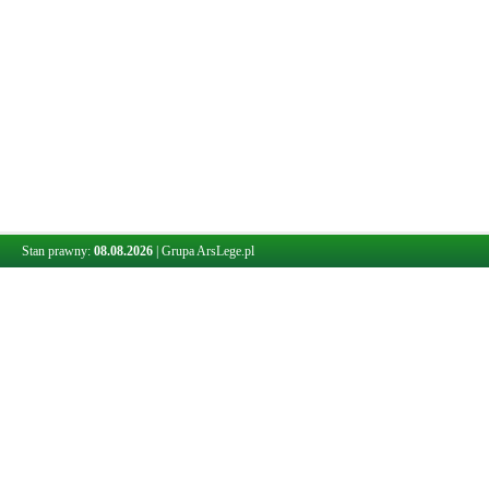
Stan prawny:
08.08.2026
|
Grupa ArsLege.pl