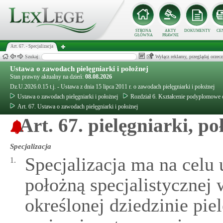
STRONA
AKTY
DOKUMENTY
CE
GŁÓWNA
PRAWNE
Art. 67. - Specjalizacja
Szukaj:
Wyłącz reklamy, przeglądaj orz
Ustawa o zawodach pielęgniarki i położnej
Stan prawny aktualny na dzień:
08.08.2026
Dz.U.2026.0.15 t.j. - Ustawa z dnia 15 lipca 2011 r. o zawodach pielęgniarki i położnej
Ustawa o zawodach pielęgniarki i położnej
Rozdział 6. Kształcenie podyplomowe or
Art. 67. Ustawa o zawodach pielęgniarki i położnej
Art. 67. pielęgniarki, po
Specjalizacja
Specjalizacja ma na celu 
1.
położną specjalistycznej 
określonej dziedzinie pie